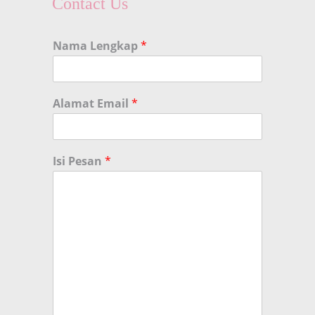
Contact Us
Nama Lengkap
*
Alamat Email
*
Isi Pesan
*