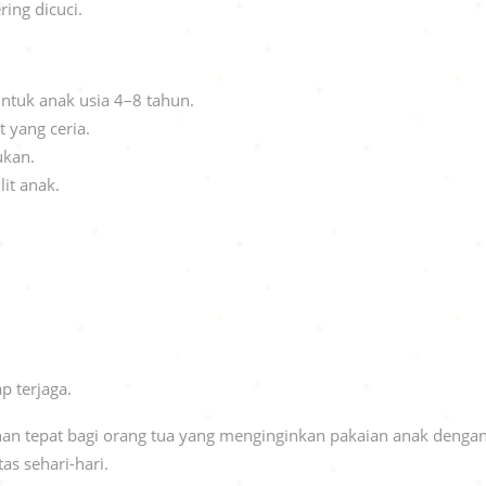
ing dicuci.
tuk anak usia 4–8 tahun.
 yang ceria.
ukan.
it anak.
p terjaga.
han tepat bagi orang tua yang menginginkan pakaian anak dengan d
as sehari-hari.