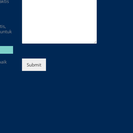
aktis
is,
untuk
baik
Submit