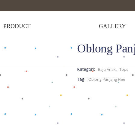
PRODUCT
GALLERY
Oblong Pan
ng Panjang Hee
Kategori:
,
Baju Anak
Tops
Tag:
Oblong Panjang Hee