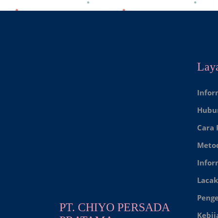
Lay
Infor
Hubu
Cara
Meto
Infor
Lacak
Peng
PT. CHIYO PERSADA
Kebij