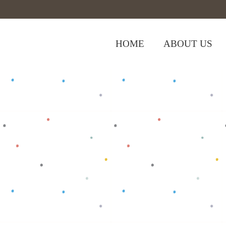
HOME
ABOUT US
,
Home
>
Shop
>
Baju Anak
Tops
>
Oblo