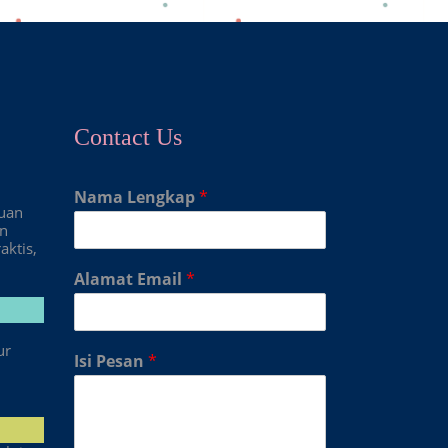
Contact Us
Nama Lengkap
*
duan
an
aktis,
Alamat Email
*
ur
Isi Pesan
*