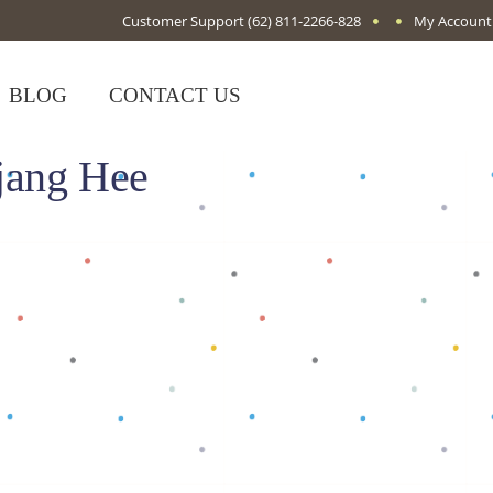
Customer Support
(62) 811-2266-828
My Account
BLOG
CONTACT US
jang Hee