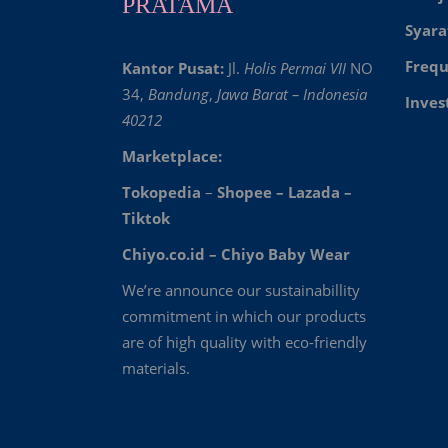
PRATAMA
Syara
Frequ
Kantor Pusat:
Jl.
Holis Permai VII
NO
34,
Bandung
,
Jawa Barat – Indonesia
Inves
40212
Marketplace:
Tokopedia
–
Shopee
–
Lazada
–
Tiktok
Chiyo.co.id –
Chiyo Baby Wear
We’re announce our sustainabillity
commitment in which our products
are of high quality with eco-friendly
materials.