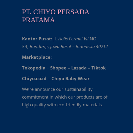
PT. CHIYO PERSADA
PRATAMA
Kantor Pusat:
Jl.
Holis Permai VII
NO
34,
Bandung
,
Jawa Barat – Indonesia 40212
Marketplace:
Tokopedia
–
Shopee
–
Lazada
–
Tiktok
Chiyo.co.id –
Chiyo Baby Wear
We’re announce our sustainabillity
commitment in which our products are of
high quality with eco-friendly materials.