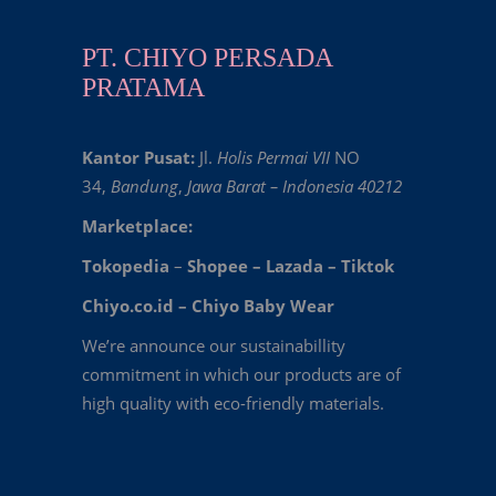
PT. CHIYO PERSADA
PRATAMA
Kantor Pusat:
Jl.
Holis Permai VII
NO
34,
Bandung
,
Jawa Barat – Indonesia 40212
Marketplace:
Tokopedia
–
Shopee
–
Lazada
–
Tiktok
Chiyo.co.id –
Chiyo Baby Wear
We’re announce our sustainabillity
commitment in which our products are of
high quality with eco-friendly materials.