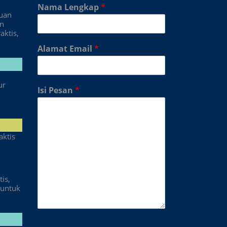
Nama Lengkap
*
duan
an
aktis,
Alamat Email
*
ur
Isi Pesan
*
aktis
is,
untuk