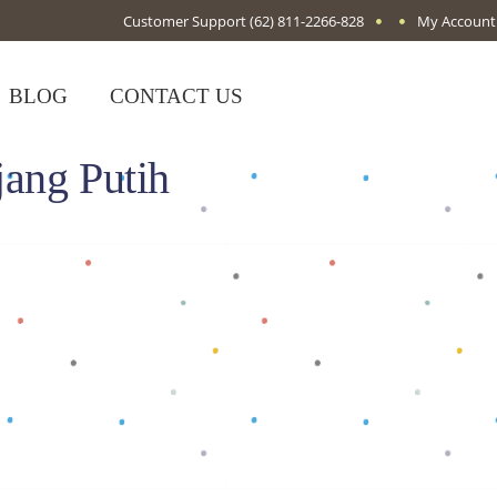
Customer Support
(62) 811-2266-828
My Account
BLOG
CONTACT US
ang Putih