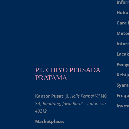
Infor
Hubu
Cara
Meto
Infor
Lacak
Peng
PT. CHIYO PERSADA
Kebij
PRATAMA
Syara
Frequ
Kantor Pusat:
Jl.
Holis Permai VII
NO
34,
Bandung
,
Jawa Barat – Indonesia
Inves
40212
Marketplace: