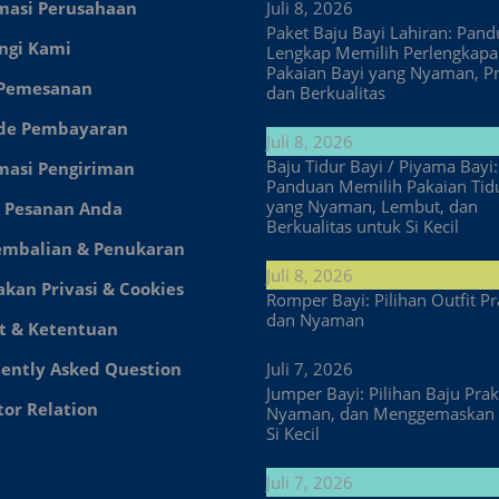
masi Perusahaan
Juli 8, 2026
Paket Baju Bayi Lahiran: Pan
ngi Kami
Lengkap Memilih Perlengkap
Pakaian Bayi yang Nyaman, Pr
 Pemesanan
dan Berkualitas
de Pembayaran
Juli 8, 2026
Baju Tidur Bayi / Piyama Bayi:
masi Pengiriman
Panduan Memilih Pakaian Tid
yang Nyaman, Lembut, dan
 Pesanan Anda
Berkualitas untuk Si Kecil
embalian & Penukaran
Juli 8, 2026
akan Privasi & Cookies
Romper Bayi: Pilihan Outfit Pr
dan Nyaman
t & Ketentuan
ently Asked Question
Juli 7, 2026
Jumper Bayi: Pilihan Baju Prakt
tor Relation
Nyaman, dan Menggemaskan 
Si Kecil
Juli 7, 2026