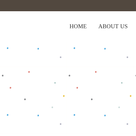
HOME
ABOUT US
,
Home
>
Shop
>
Baju Bayi
Tops
>
Oblon