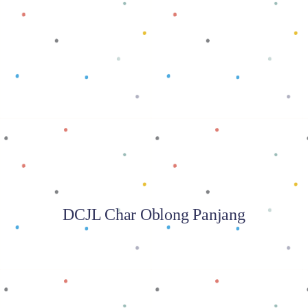
Baca selengkapnya
DCJL Char Oblong Panjang