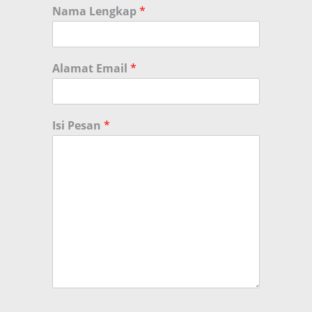
Nama Lengkap
*
Alamat Email
*
Isi Pesan
*