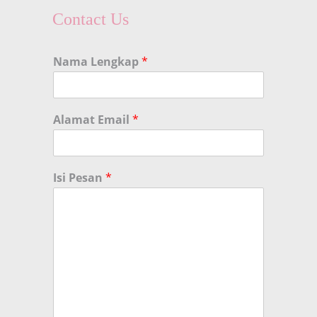
Contact Us
Nama Lengkap
*
Alamat Email
*
Isi Pesan
*