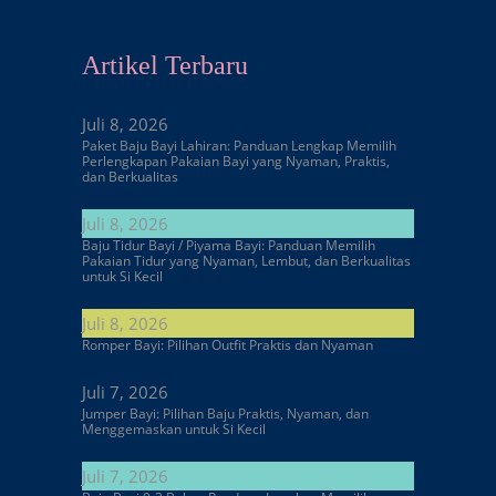
Artikel Terbaru
Juli 8, 2026
Paket Baju Bayi Lahiran: Panduan Lengkap Memilih
Perlengkapan Pakaian Bayi yang Nyaman, Praktis,
dan Berkualitas
Juli 8, 2026
Baju Tidur Bayi / Piyama Bayi: Panduan Memilih
Pakaian Tidur yang Nyaman, Lembut, dan Berkualitas
untuk Si Kecil
Juli 8, 2026
Romper Bayi: Pilihan Outfit Praktis dan Nyaman
Juli 7, 2026
Jumper Bayi: Pilihan Baju Praktis, Nyaman, dan
Menggemaskan untuk Si Kecil
Juli 7, 2026