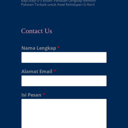
Baju Bayi 0-3 Bulan: Panduan Lengkap Memilih
Pakaian Terbaik untuk Awal Kehidupan Si Kecil
Contact Us
Nama Lengkap
*
Alamat Email
*
Isi Pesan
*