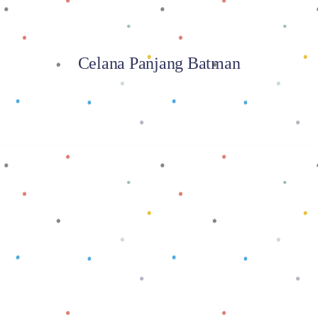
Celana Panjang Batman
Baca selengkapnya