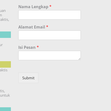
Nama Lengkap
*
duan
an
aktis,
Alamat Email
*
ur
Isi Pesan
*
aktis
Submit
is,
untuk