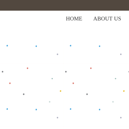
HOME
ABOUT US
,
Home
>
Shop
>
Bottom
Celana Bayi
>