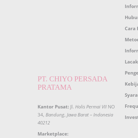
Infor
Hubu
Cara
Meto
Infor
Lacak
Peng
PT. CHIYO PERSADA
Kebij
PRATAMA
Syara
Frequ
Kantor Pusat:
Jl.
Holis Permai VII
NO
34,
Bandung
,
Jawa Barat – Indonesia
Inves
40212
Marketplace: