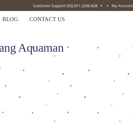
Customer Support
(62) 811-2266-828
My Account
BLOG
CONTACT US
jang Aquaman
i