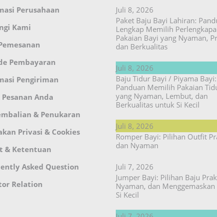
masi Perusahaan
Juli 8, 2026
Paket Baju Bayi Lahiran: Pan
ngi Kami
Lengkap Memilih Perlengkap
Pakaian Bayi yang Nyaman, Pr
 Pemesanan
dan Berkualitas
de Pembayaran
Juli 8, 2026
Baju Tidur Bayi / Piyama Bayi:
masi Pengiriman
Panduan Memilih Pakaian Tid
yang Nyaman, Lembut, dan
 Pesanan Anda
Berkualitas untuk Si Kecil
embalian & Penukaran
Juli 8, 2026
akan Privasi & Cookies
Romper Bayi: Pilihan Outfit Pr
dan Nyaman
t & Ketentuan
ently Asked Question
Juli 7, 2026
Jumper Bayi: Pilihan Baju Prakt
tor Relation
Nyaman, dan Menggemaskan 
Si Kecil
Juli 7, 2026