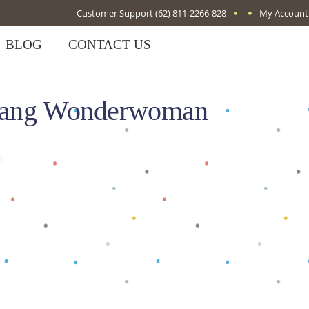
Customer Support
(62) 811-2266-828
My Account
BLOG
CONTACT US
jang Wonderwoman
i