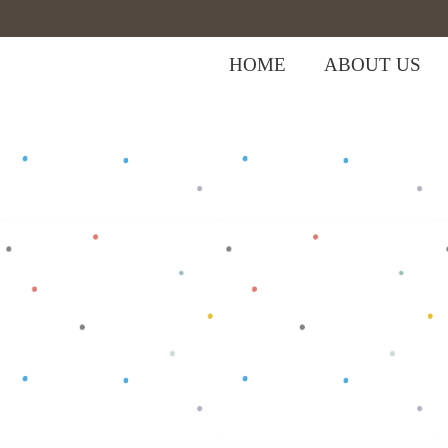
HOME
ABOUT US
,
Home
>
Shop
>
Bottom
Celana Bayi
>