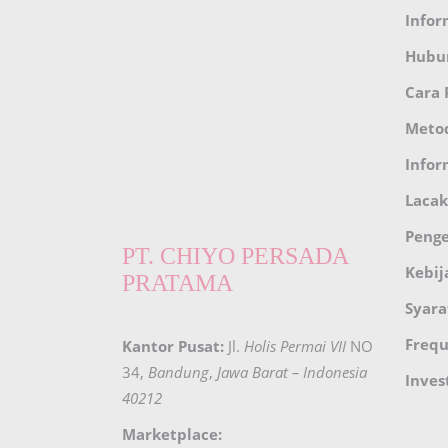
Infor
Hubu
Cara
Meto
Infor
Lacak
Peng
PT. CHIYO PERSADA
Kebij
PRATAMA
Syara
Frequ
Kantor Pusat:
Jl.
Holis Permai VII
NO
34,
Bandung
,
Jawa Barat – Indonesia
Inves
40212
Marketplace: