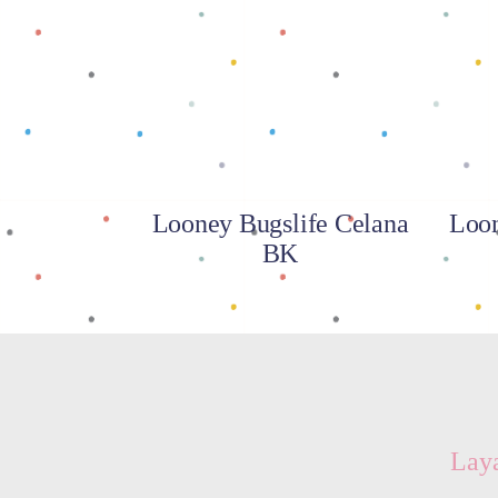
Baca selengkapnya
Looney Bugslife Celana
Loon
BK
Lay