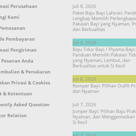
masi Perusahaan
Juli 8, 2026
Paket Baju Bayi Lahiran: Pan
ngi Kami
Lengkap Memilih Perlengkap
Pakaian Bayi yang Nyaman, Pr
 Pemesanan
dan Berkualitas
de Pembayaran
Juli 8, 2026
Baju Tidur Bayi / Piyama Bayi:
masi Pengiriman
Panduan Memilih Pakaian Tid
yang Nyaman, Lembut, dan
 Pesanan Anda
Berkualitas untuk Si Kecil
embalian & Penukaran
Juli 8, 2026
akan Privasi & Cookies
Romper Bayi: Pilihan Outfit Pr
dan Nyaman
t & Ketentuan
ently Asked Question
Juli 7, 2026
Jumper Bayi: Pilihan Baju Prakt
tor Relation
Nyaman, dan Menggemaskan 
Si Kecil
Juli 7, 2026