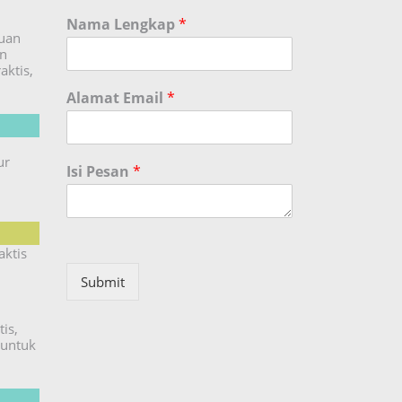
Nama Lengkap
*
duan
an
aktis,
Alamat Email
*
ur
Isi Pesan
*
aktis
Submit
is,
untuk