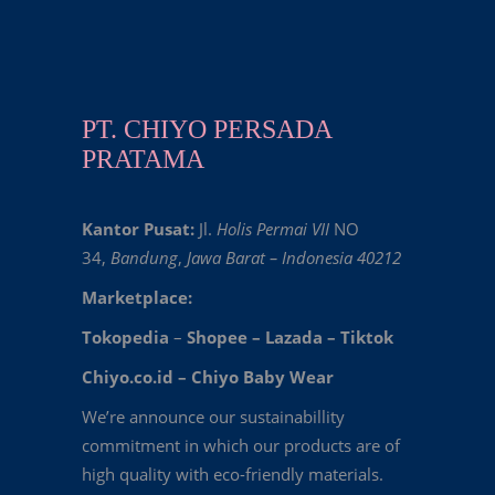
PT. CHIYO PERSADA
PRATAMA
Kantor Pusat:
Jl.
Holis Permai VII
NO
34,
Bandung
,
Jawa Barat – Indonesia 40212
Marketplace:
Tokopedia
–
Shopee
–
Lazada
–
Tiktok
Chiyo.co.id –
Chiyo Baby Wear
We’re announce our sustainabillity
commitment in which our products are of
high quality with eco-friendly materials.