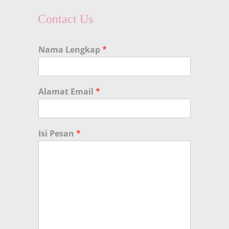
Contact Us
Nama Lengkap
*
Alamat Email
*
Isi Pesan
*