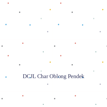
Baca selengkapnya
DCJL Char Oblong Pendek