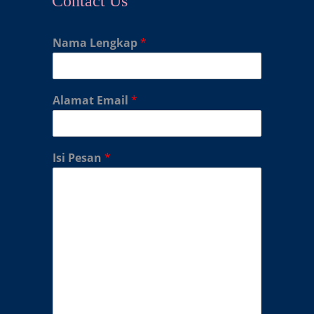
Contact Us
Nama Lengkap
*
Alamat Email
*
Isi Pesan
*