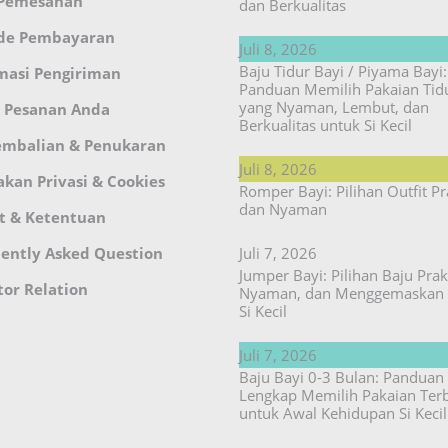
 Pemesanan
dan Berkualitas
de Pembayaran
Juli 8, 2026
Baju Tidur Bayi / Piyama Bayi:
masi Pengiriman
Panduan Memilih Pakaian Tid
yang Nyaman, Lembut, dan
 Pesanan Anda
Berkualitas untuk Si Kecil
embalian & Penukaran
Juli 8, 2026
akan Privasi & Cookies
Romper Bayi: Pilihan Outfit Pr
dan Nyaman
t & Ketentuan
ently Asked Question
Juli 7, 2026
Jumper Bayi: Pilihan Baju Prakt
tor Relation
Nyaman, dan Menggemaskan 
Si Kecil
Juli 7, 2026
Baju Bayi 0-3 Bulan: Panduan
Lengkap Memilih Pakaian Ter
untuk Awal Kehidupan Si Kecil