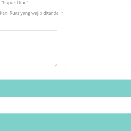
 “Popok Dino”
ikan.
Ruas yang wajib ditandai
*