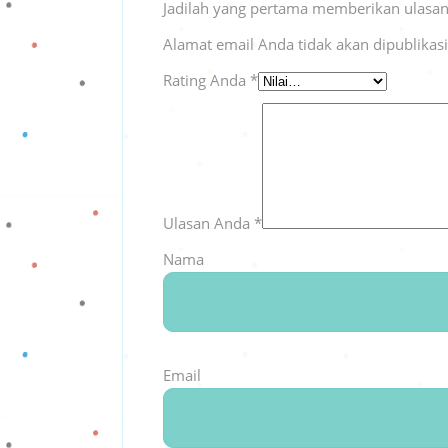
Jadilah yang pertama memberikan ulasan
Alamat email Anda tidak akan dipublikas
Rating Anda
*
Ulasan Anda
*
Nama
Email