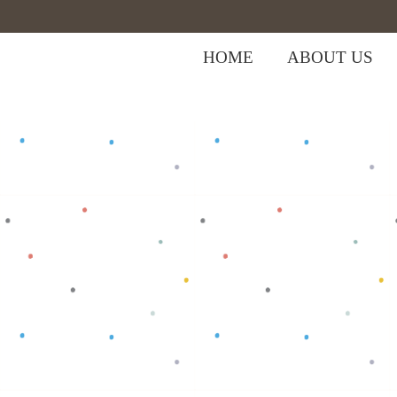
HOME
ABOUT US
Home
>
Shop
>
Popok
>
Popok Dino