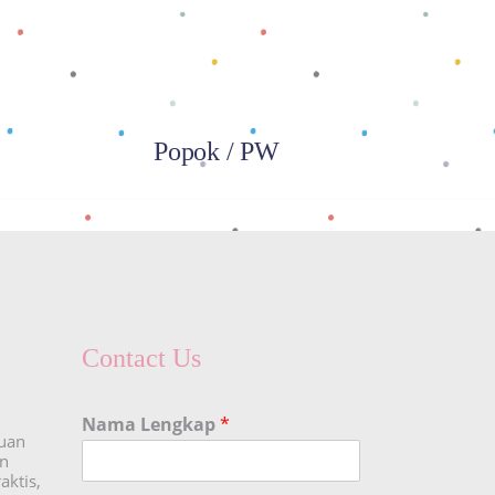
Popok / PW
Contact Us
Nama Lengkap
*
duan
an
aktis,