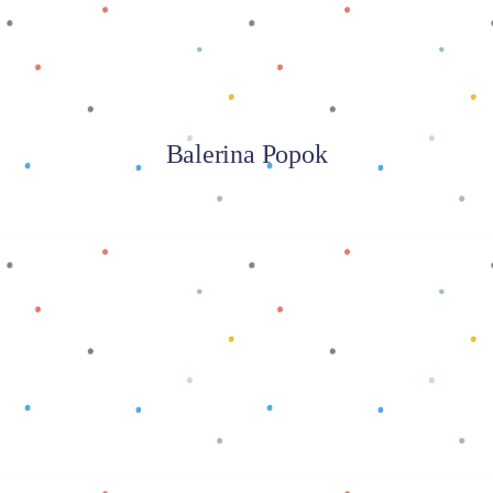
Balerina Popok
Baca selengkapnya