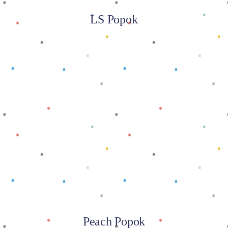
LS Popok
Baca selengkapnya
Peach Popok