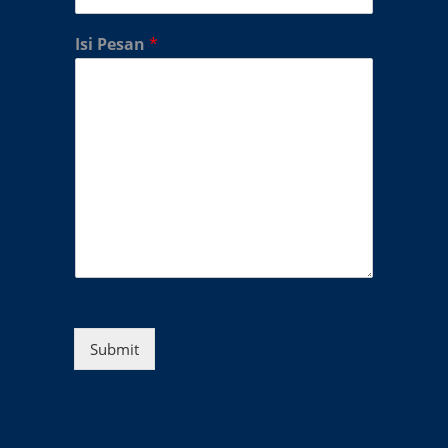
Isi Pesan
*
Submit