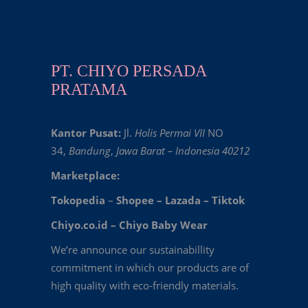
PT. CHIYO PERSADA
PRATAMA
Kantor Pusat:
Jl.
Holis Permai VII
NO
34,
Bandung
,
Jawa Barat – Indonesia 40212
Marketplace:
Tokopedia
–
Shopee
–
Lazada
–
Tiktok
Chiyo.co.id –
Chiyo Baby Wear
We’re announce our sustainabillity
commitment in which our products are of
high quality with eco-friendly materials.