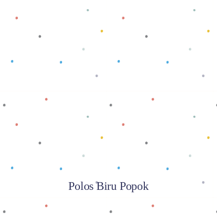
Baca selengkapnya
Polos Biru Popok