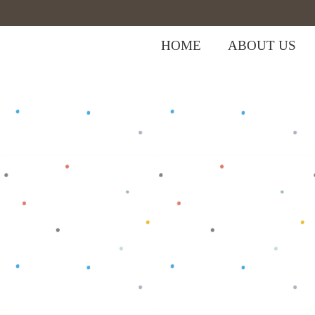
HOME
ABOUT US
,
Home
>
Shop
>
Baju Bayi
Tops
>
PR Bi