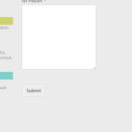
Isi Pesan
*
aktis
is,
untuk
baik
Submit