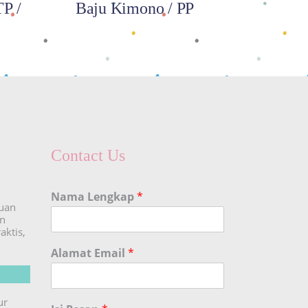
P /
Baju Kimono / PP
Contact Us
Nama Lengkap
*
duan
an
aktis,
Alamat Email
*
ur