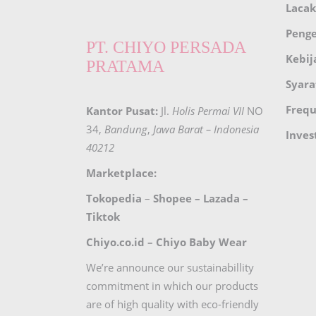
Lacak
Peng
PT. CHIYO PERSADA
Kebij
PRATAMA
Syara
Frequ
Kantor Pusat:
Jl.
Holis Permai VII
NO
34,
Bandung
,
Jawa Barat – Indonesia
Inves
40212
Marketplace:
Tokopedia
–
Shopee
–
Lazada
–
Tiktok
Chiyo.co.id –
Chiyo Baby Wear
We’re announce our sustainabillity
commitment in which our products
are of high quality with eco-friendly