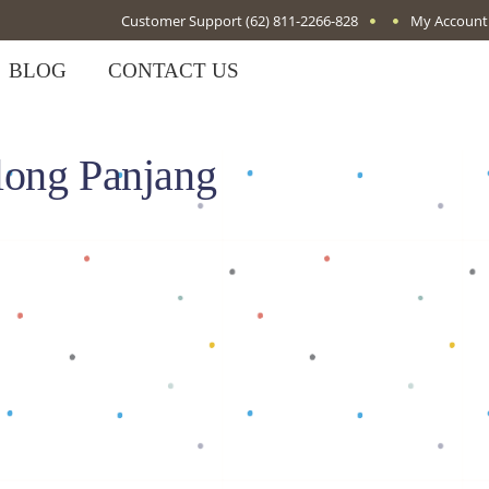
Customer Support
(62) 811-2266-828
My Account
BLOG
CONTACT US
long Panjang