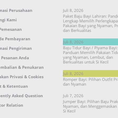
masi Perusahaan
Juli 8, 2026
Paket Baju Bayi Lahiran: Pan
ngi Kami
Lengkap Memilih Perlengkap
Pakaian Bayi yang Nyaman, Pr
 Pemesanan
dan Berkualitas
de Pembayaran
Juli 8, 2026
Baju Tidur Bayi / Piyama Bayi:
masi Pengiriman
Panduan Memilih Pakaian Tid
yang Nyaman, Lembut, dan
 Pesanan Anda
Berkualitas untuk Si Kecil
embalian & Penukaran
Juli 8, 2026
akan Privasi & Cookies
Romper Bayi: Pilihan Outfit Pr
dan Nyaman
t & Ketentuan
ently Asked Question
Juli 7, 2026
Jumper Bayi: Pilihan Baju Prakt
tor Relation
Nyaman, dan Menggemaskan 
Si Kecil