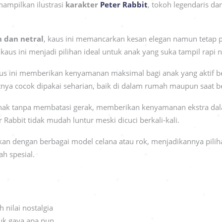
enampilkan ilustrasi
karakter
Peter Rabbit
, tokoh legendaris dar
h dan netral
, kaus ini memancarkan kesan elegan namun tetap pl
kaus ini menjadi pilihan ideal untuk anak yang suka tampil rap
aus ini memberikan kenyamanan maksimal bagi anak yang aktif be
nya cocok dipakai seharian, baik di dalam rumah maupun saat ber
anak tanpa membatasi gerak, memberikan kenyamanan ekstra dal
 Rabbit tidak mudah luntur meski dicuci berkali-kali.
kan dengan berbagai model celana atau rok, menjadikannya piliha
ah spesial.
:
 nilai nostalgia
tuk gaya apa pun