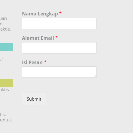
Nama Lengkap
*
duan
an
aktis,
Alamat Email
*
ur
Isi Pesan
*
aktis
Submit
is,
untuk