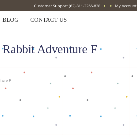
Customer Support
(62) 811-2266-828
My Account
BLOG
CONTACT US
r Rabbit Adventure F
nture F