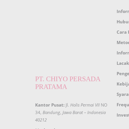
Infor
Hubu
Cara
Meto
Infor
Lacak
Peng
PT. CHIYO PERSADA
Kebij
PRATAMA
Syara
Frequ
Kantor Pusat:
Jl.
Holis Permai VII
NO
34,
Bandung
,
Jawa Barat – Indonesia
Inves
40212