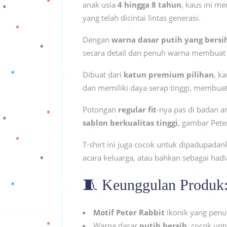
anak usia
4 hingga 8 tahun
, kaus ini m
yang telah dicintai lintas generasi.
Dengan
warna dasar putih yang bersi
secara detail dan penuh warna membuat 
Dibuat dari
katun premium pilihan
, k
dan memiliki daya serap tinggi, membuat
Potongan
regular fit
-nya pas di badan 
sablon berkualitas tinggi
, gambar Peter
T-shirt ini juga cocok untuk dipadupadan
acara keluarga, atau bahkan sebagai hadi
🧵 Keunggulan Produk
Motif Peter Rabbit
ikonik yang penuh
Warna dasar
putih bersih
, cocok un