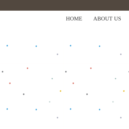
HOME
ABOUT US
,
Home
>
Shop
>
Baju Anak
Tops
>
T-sh