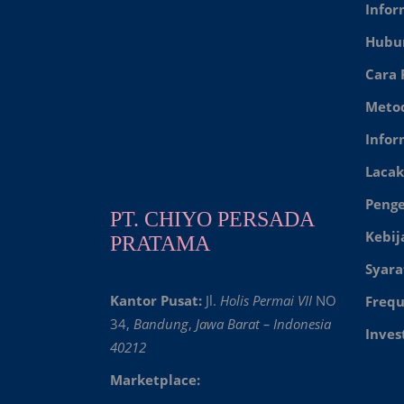
Infor
Hubu
Cara
Meto
Infor
Lacak
Peng
PT. CHIYO PERSADA
Kebij
PRATAMA
Syara
Kantor Pusat:
Jl.
Holis Permai VII
NO
Frequ
34,
Bandung
,
Jawa Barat – Indonesia
Inves
40212
Marketplace: