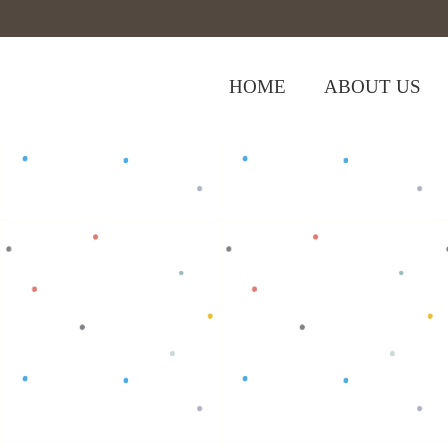
HOME
ABOUT US
,
Home
>
Shop
>
Baju Anak
Baju Bayi
>