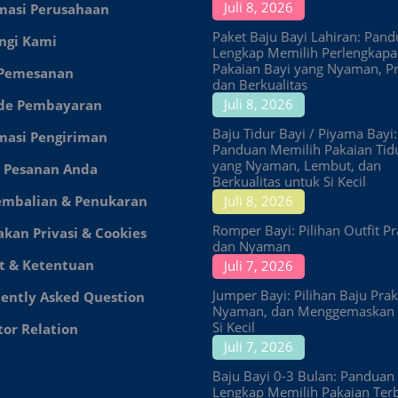
Juli 8, 2026
masi Perusahaan
Paket Baju Bayi Lahiran: Pan
ngi Kami
Lengkap Memilih Perlengkap
Pakaian Bayi yang Nyaman, Pr
 Pemesanan
dan Berkualitas
Juli 8, 2026
de Pembayaran
Baju Tidur Bayi / Piyama Bayi:
masi Pengiriman
Panduan Memilih Pakaian Tid
yang Nyaman, Lembut, dan
 Pesanan Anda
Berkualitas untuk Si Kecil
embalian & Penukaran
Juli 8, 2026
Romper Bayi: Pilihan Outfit Pr
akan Privasi & Cookies
dan Nyaman
t & Ketentuan
Juli 7, 2026
Jumper Bayi: Pilihan Baju Prakt
ently Asked Question
Nyaman, dan Menggemaskan 
Si Kecil
tor Relation
Juli 7, 2026
Baju Bayi 0-3 Bulan: Panduan
Lengkap Memilih Pakaian Ter