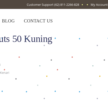
Customer Support
(62) 811-2266-828
My Account
BLOG
CONTACT US
nuts 50 Kuning
i
 Kenari