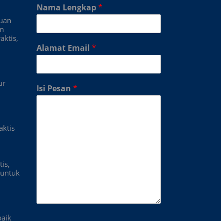
Nama Lengkap
*
duan
an
aktis,
Alamat Email
*
ur
Isi Pesan
*
aktis
is,
untuk
baik