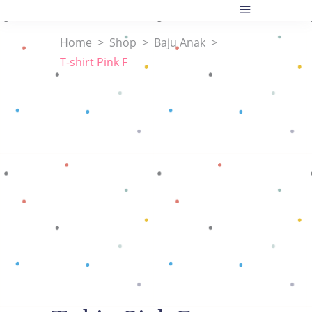
Home
>
Shop
>
Baju Anak
>
T-shirt Pink F