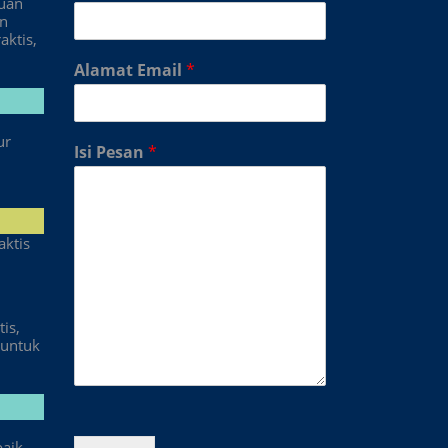
duan
an
aktis,
Alamat Email
*
ur
Isi Pesan
*
aktis
is,
untuk
baik