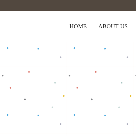
HOME
ABOUT US
,
Home
>
Shop
>
Baju Anak
Baju Bayi
>