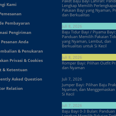
Paket Baju Bayi Lahiran: Pan
ngi Kami
Lengkap Memilih Perlengkap
Pakaian Bayi yang Nyaman, Pr
 Pemesanan
dan Berkualitas
de Pembayaran
Juli 8, 2026
Baju Tidur Bayi / Piyama Bayi:
masi Pengiriman
Panduan Memilih Pakaian Tid
yang Nyaman, Lembut, dan
 Pesanan Anda
Berkualitas untuk Si Kecil
embalian & Penukaran
Juli 8, 2026
akan Privasi & Cookies
Romper Bayi: Pilihan Outfit Pr
dan Nyaman
t & Ketentuan
ently Asked Question
Juli 7, 2026
Jumper Bayi: Pilihan Baju Prakt
tor Relation
Nyaman, dan Menggemaskan 
Si Kecil
Juli 7, 2026
Baju Bayi 0-3 Bulan: Panduan
Lengkap Memilih Pakaian Ter