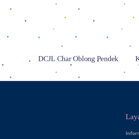
Baca selengkapnya
DCJL Char Oblong Pendek
K
Lay
Infor