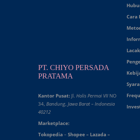
Hubu
Cara
Meto
Infor
Lacak
Peng
PT. CHIYO PERSADA
Kebij
PRATAMA
Syara
Frequ
Kantor Pusat:
Jl.
Holis Permai VII
NO
34,
Bandung
,
Jawa Barat – Indonesia
Inves
40212
Marketplace:
Tokopedia
–
Shopee
–
Lazada
–