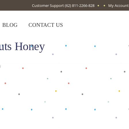
Customer Support
(62) 811-2266-828
My Account
BLOG
CONTACT US
nuts Honey
i