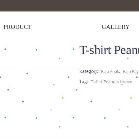
PRODUCT
GALLERY
T-shirt Pea
T-shirt Peanuts Honey
Kategori:
,
Baju Anak
Baju Bay
Tag:
T-shirt Peanuts Honey