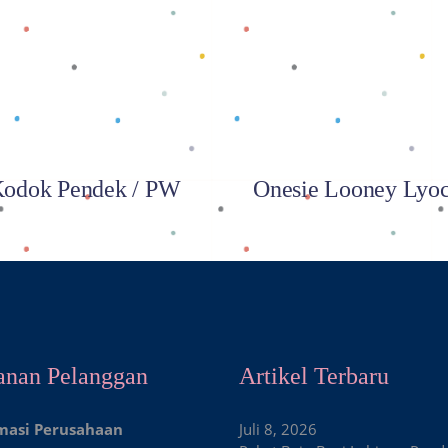
Baca selengkapnya
Baca selengkapnya
odok Pendek / PW
Onesie Looney Lyoc
anan Pelanggan
Artikel Terbaru
masi Perusahaan
Juli 8, 2026