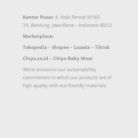
Kantor Pusat:
Jl.
Holis Permai VII
NO
34,
Bandung
,
Jawa Barat – Indonesia 40212
Marketplace:
Tokopedia
–
Shopee
–
Lazada
–
Tiktok
Chiyo.co.id –
Chiyo Baby Wear
We’re announce our sustainabillity
commitment in which our products are of
high quality with eco-friendly materials.