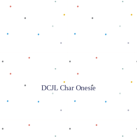
Baca selengkapnya
DCJL Char Onesie