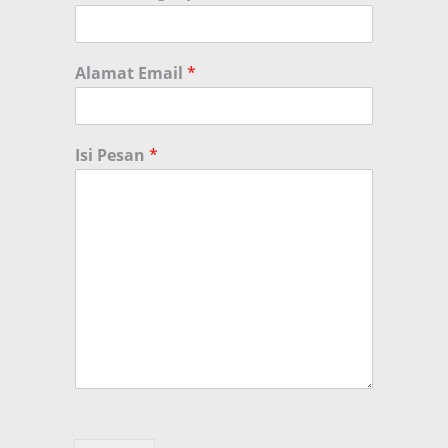
Alamat Email
*
Isi Pesan
*