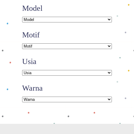
Model
Motif
Usia
Warna