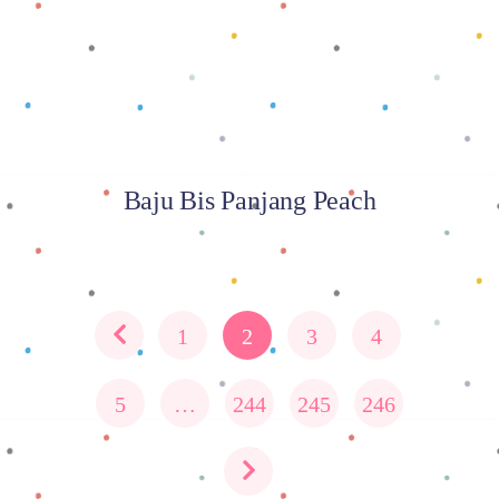
Baju Bis Panjang Peach
1
2
3
4
5
…
244
245
246