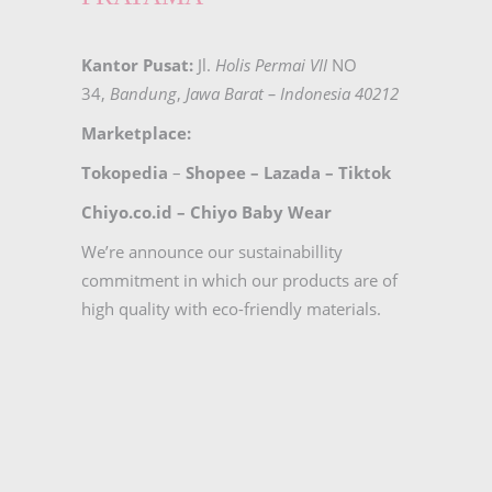
Kantor Pusat:
Jl.
Holis Permai VII
NO
34,
Bandung
,
Jawa Barat – Indonesia 40212
Marketplace:
Tokopedia
–
Shopee
–
Lazada
–
Tiktok
Chiyo.co.id –
Chiyo Baby Wear
We’re announce our sustainabillity
commitment in which our products are of
high quality with eco-friendly materials.