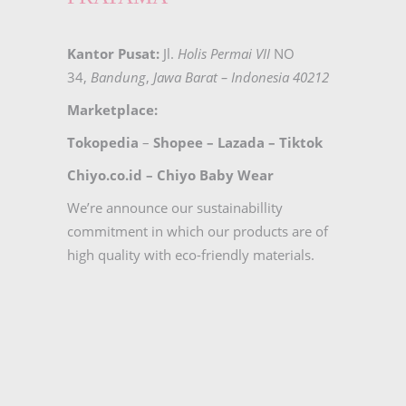
Kantor Pusat:
Jl.
Holis Permai VII
NO
34,
Bandung
,
Jawa Barat – Indonesia 40212
Marketplace:
Tokopedia
–
Shopee
–
Lazada
–
Tiktok
Chiyo.co.id –
Chiyo Baby Wear
We’re announce our sustainabillity
commitment in which our products are of
high quality with eco-friendly materials.