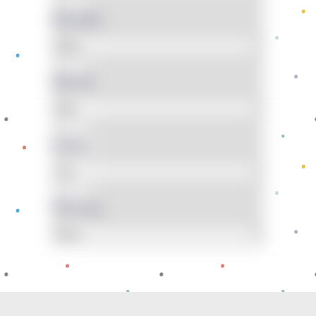
Model
Motif
Usia
Warna