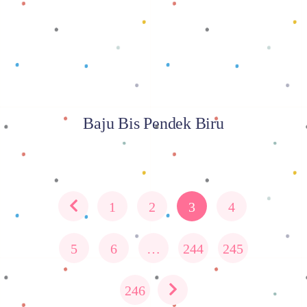
Baju Bis Pendek Biru
1
2
3
4
5
6
…
244
245
246