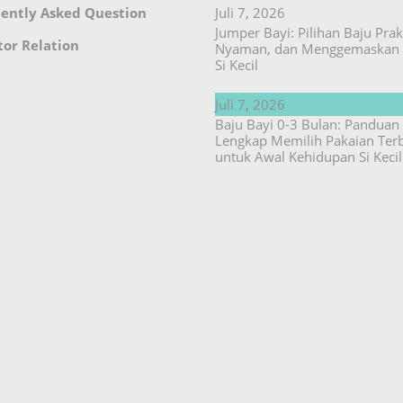
ently Asked Question
Juli 7, 2026
Jumper Bayi: Pilihan Baju Prakt
tor Relation
Nyaman, dan Menggemaskan 
Si Kecil
Juli 7, 2026
Baju Bayi 0-3 Bulan: Panduan
Lengkap Memilih Pakaian Ter
untuk Awal Kehidupan Si Kecil