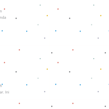
an
Anda
ah
r. Ini