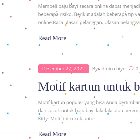
Membeli baju bayi secara online dapat menjad
beberapa risiko. Berikut adalah beberapa tip
online:Baca ulasan pelanggan. Ulasan pelang
Read More
Desember 27, 2022
By
admin chiyo
0
Motif kartun untuk b
Motif kartun populer yang bisa Anda pertimban
dan cocok untuk baju bayi laki-laki atau pere
Kitty: Motif ini cocok untuk
Read More