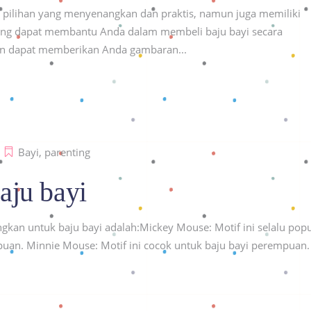
i pilihan yang menyenangkan dan praktis, namun juga memiliki
 yang dapat membantu Anda dalam membeli baju bayi secara
gan dapat memberikan Anda gambaran
Bayi
,
parenting
aju bayi
gkan untuk baju bayi adalah:Mickey Mouse: Motif ini selalu popu
mpuan. Minnie Mouse: Motif ini cocok untuk baju bayi perempuan.