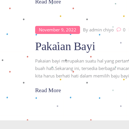
Read More
November 9, 2022
By
admin chiyo
0
Pakaian Bayi
Pakaian bayi merupakan suatu hal yang pertam
buah hati.Sekarang ini, tersedia berbagai mac
kita harus berhati hati dalam memilih baju bay
Read More