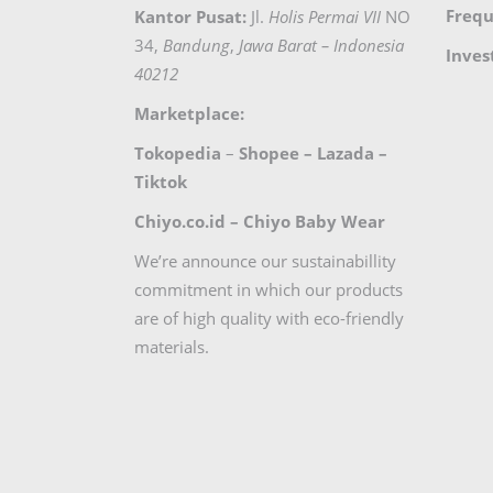
Frequ
Kantor Pusat:
Jl.
Holis Permai VII
NO
34,
Bandung
,
Jawa Barat – Indonesia
Inves
40212
Marketplace:
Tokopedia
–
Shopee
–
Lazada
–
Tiktok
Chiyo.co.id –
Chiyo Baby Wear
We’re announce our sustainabillity
commitment in which our products
are of high quality with eco-friendly
materials.