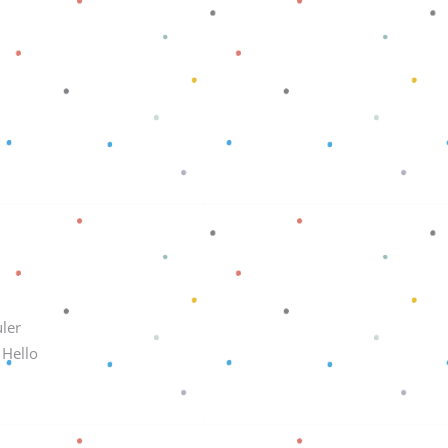
ler
 Hello