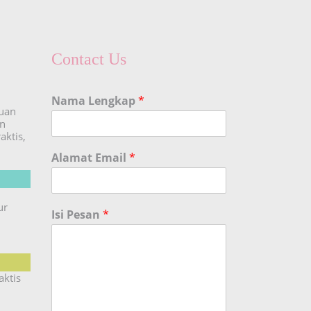
Contact Us
Nama Lengkap
*
duan
an
aktis,
Alamat Email
*
ur
Isi Pesan
*
aktis