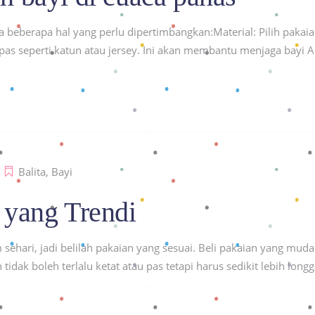
a beberapa hal yang perlu dipertimbangkan:Material: Pilih pakai
pas seperti katun atau jersey. Ini akan membantu menjaga bayi 
Balita
,
Bayi
 yang Trendi
sehari, jadi belilah pakaian yang sesuai. Beli pakaian yang mud
idak boleh terlalu ketat atau pas tetapi harus sedikit lebih longga