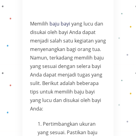
Memilih
baju bayi
yang lucu dan
disukai oleh bayi Anda dapat
menjadi salah satu kegiatan yang
menyenangkan bagi orang tua.
Namun, terkadang memilih baju
yang sesuai dengan selera bayi
Anda dapat menjadi tugas yang
sulit. Berikut adalah beberapa
tips untuk memilih baju bayi
yang lucu dan disukai oleh bayi
Anda:
Pertimbangkan ukuran
yang sesuai. Pastikan baju