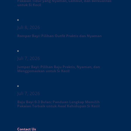
Pakaian Tidur yang Nyaman, Lembut, dan Berkualitas
untuk Si Kecil
Juli 8, 2026
Romper Bayi: Pilihan Outfit Praktis dan Nyaman
Juli 7, 2026
Jumper Bayi: Pilihan Baju Praktis, Nyaman, dan
Menggemaskan untuk Si Kecil
Juli 7, 2026
Baju Bayi 0-3 Bulan: Panduan Lengkap Memilih
Pakaian Terbaik untuk Awal Kehidupan Si Kecil
Contact Us