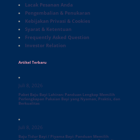
Lacak Pesanan Anda
Pengembalian & Penukaran
Kebijakan Privasi & Cookies
Syarat & Ketentuan
Frequently Asked Question
Investor Relation
Artikel Terbaru
Juli 8, 2026
Paket Baju Bayi Lahiran: Panduan Lengkap Memilih
Perlengkapan Pakaian Bayi yang Nyaman, Praktis, dan
Berkualitas
Juli 8, 2026
Baju Tidur Bayi / Piyama Bayi: Panduan Memilih