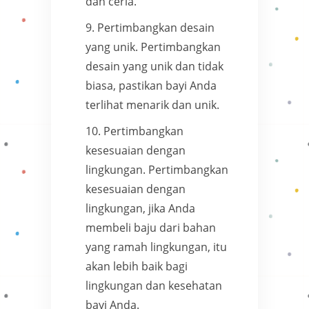
dan ceria.
Pertimbangkan desain
yang unik. Pertimbangkan
desain yang unik dan tidak
biasa, pastikan bayi Anda
terlihat menarik dan unik.
Pertimbangkan
kesesuaian dengan
lingkungan. Pertimbangkan
kesesuaian dengan
lingkungan, jika Anda
membeli baju dari bahan
yang ramah lingkungan, itu
akan lebih baik bagi
lingkungan dan kesehatan
bayi Anda.