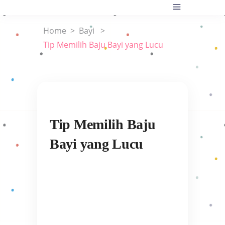
Home
>
Bayi
>
Tip Memilih Baju Bayi yang Lucu
Tip Memilih Baju
Bayi yang Lucu