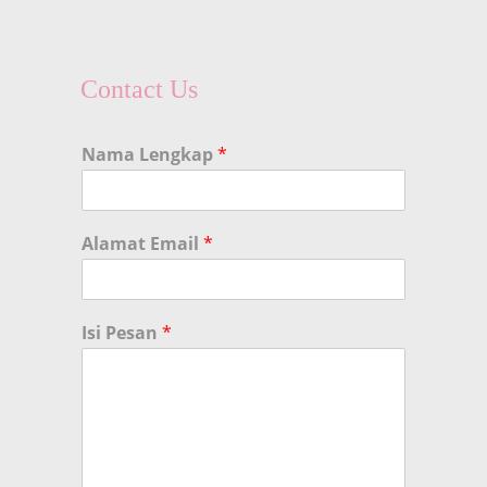
Contact Us
Nama Lengkap
*
Alamat Email
*
Isi Pesan
*