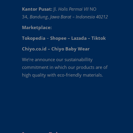
Kantor Pusat:
Jl.
Holis Permai VII
NO
34,
Bandung
,
Jawa Barat – Indonesia 40212
Marketplace:
Tokopedia
–
Shopee
–
Lazada
–
Tiktok
Chiyo.co.id –
Chiyo Baby Wear
We’re announce our sustainabillity
commitment in which our products are of
high quality with eco-friendly materials.