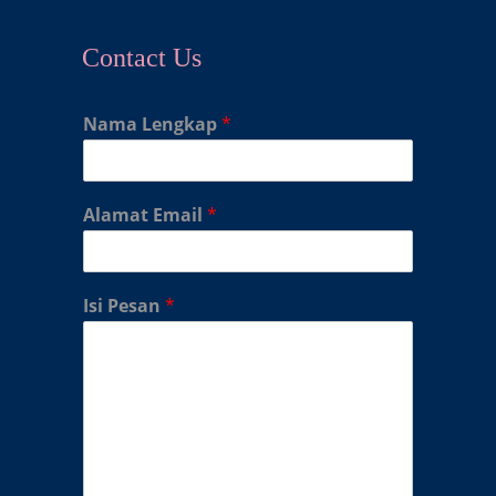
Contact Us
Nama Lengkap
*
Alamat Email
*
Isi Pesan
*