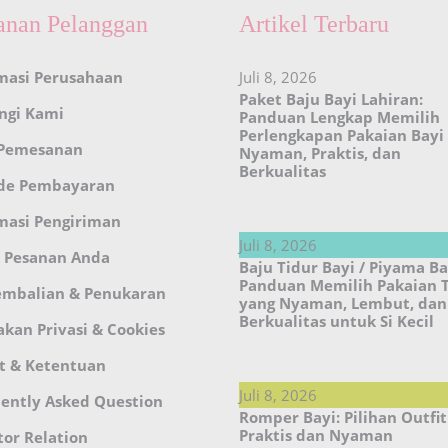
anan Pelanggan
Artikel Terbaru
masi Perusahaan
Juli 8, 2026
Paket Baju Bayi Lahiran:
ngi Kami
Panduan Lengkap Memilih
Perlengkapan Pakaian Bayi
 Pemesanan
Nyaman, Praktis, dan
Berkualitas
de Pembayaran
masi Pengiriman
Juli 8, 2026
 Pesanan Anda
Baju Tidur Bayi / Piyama Ba
Panduan Memilih Pakaian 
embalian & Penukaran
yang Nyaman, Lembut, dan
Berkualitas untuk Si Kecil
akan Privasi & Cookies
t & Ketentuan
Juli 8, 2026
ently Asked Question
Romper Bayi: Pilihan Outfit
Praktis dan Nyaman
tor Relation