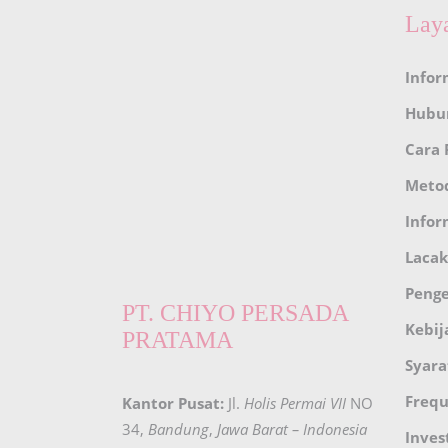
Lay
Infor
Hubu
Cara
Meto
Infor
Lacak
Peng
PT. CHIYO PERSADA
Kebij
PRATAMA
Syara
Frequ
Kantor Pusat:
Jl.
Holis Permai VII
NO
34,
Bandung
,
Jawa Barat – Indonesia
Inves