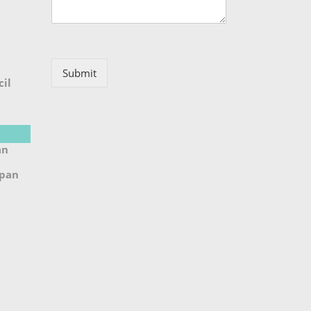
Submit
il
an
upan