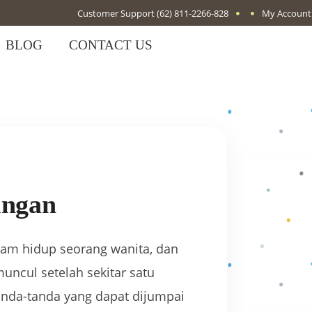
Customer Support
(62) 811-2266-828
My Account
BLOG
CONTACT US
ungan
lam hidup seorang wanita, dan
ncul setelah sekitar satu
anda-tanda yang dapat dijumpai