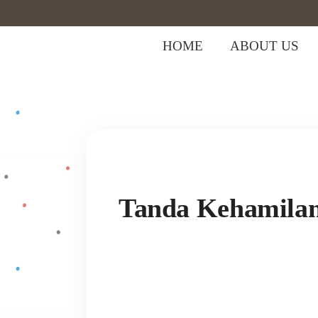
HOME
ABOUT US
Home
>
Hamil
>
Tanda Kehamilan Set
Tanda Kehamilan