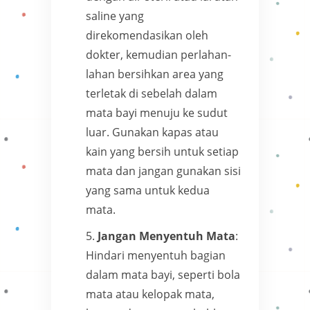
saline yang
direkomendasikan oleh
dokter, kemudian perlahan-
lahan bersihkan area yang
terletak di sebelah dalam
mata bayi menuju ke sudut
luar. Gunakan kapas atau
kain yang bersih untuk setiap
mata dan jangan gunakan sisi
yang sama untuk kedua
mata.
Jangan Menyentuh Mata
:
Hindari menyentuh bagian
dalam mata bayi, seperti bola
mata atau kelopak mata,