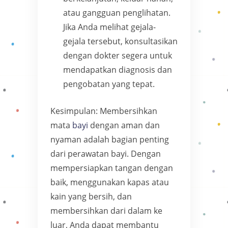
atau gangguan penglihatan.
Jika Anda melihat gejala-
gejala tersebut, konsultasikan
dengan dokter segera untuk
mendapatkan diagnosis dan
pengobatan yang tepat.
Kesimpulan: Membersihkan
mata
bayi
dengan aman dan
nyaman adalah bagian penting
dari perawatan bayi. Dengan
mempersiapkan tangan dengan
baik, menggunakan kapas atau
kain yang bersih, dan
membersihkan dari dalam ke
luar, Anda dapat membantu