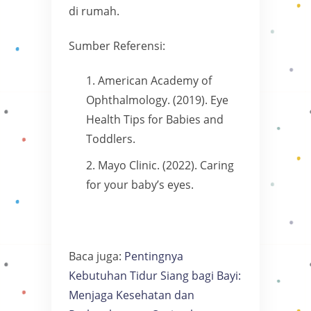
di rumah.
Sumber Referensi:
American Academy of
Ophthalmology. (2019). Eye
Health Tips for Babies and
Toddlers.
Mayo Clinic. (2022). Caring
for your baby’s eyes.
Baca juga:
Pentingnya
Kebutuhan Tidur Siang bagi Bayi:
Menjaga Kesehatan dan