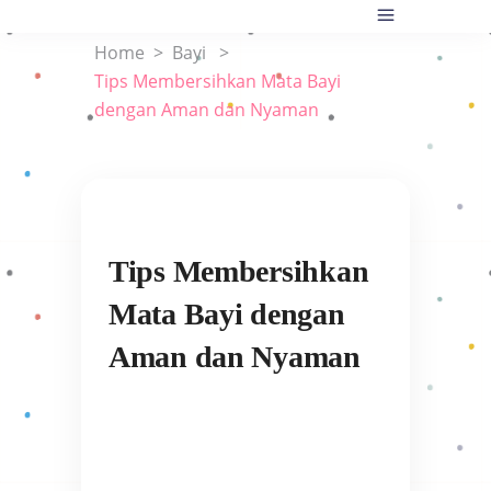
Home
>
Bayi
>
Tips Membersihkan Mata Bayi
dengan Aman dan Nyaman
Tips Membersihkan
Mata Bayi dengan
Aman dan Nyaman