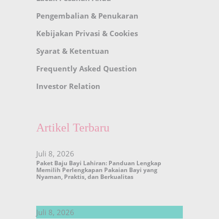
Pengembalian & Penukaran
Kebijakan Privasi & Cookies
Syarat & Ketentuan
Frequently Asked Question
Investor Relation
Artikel Terbaru
Juli 8, 2026
Paket Baju Bayi Lahiran: Panduan Lengkap
Memilih Perlengkapan Pakaian Bayi yang
Nyaman, Praktis, dan Berkualitas
Juli 8, 2026