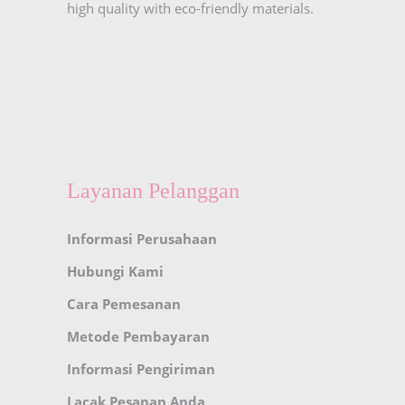
high quality with eco-friendly materials.
Layanan Pelanggan
Informasi Perusahaan
Hubungi Kami
Cara Pemesanan
Metode Pembayaran
Informasi Pengiriman
Lacak Pesanan Anda