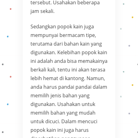
tersebut. Usahakan beberapa
jam sekali.
Sedangkan popok kain juga
mempunyai bermacam tipe,
terutama dari bahan kain yang
digunakan. Kelebihan popok kain
ini adalah anda bisa memakainya
berkali kali, tentu ini akan terasa
lebih hemat di kantong. Namun,
anda harus pandai pandai dalam
memilih jenis bahan yang
digunakan. Usahakan untuk
memilih bahan yang mudah
untuk dicuci. Dalam mencuci
popok kain ini juga harus