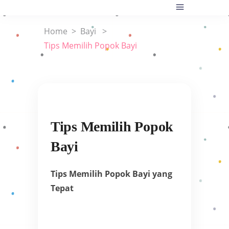
Home
>
Bayi
>
Tips Memilih Popok Bayi
Tips Memilih Popok
Bayi
Tips Memilih Popok Bayi yang
Tepat