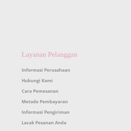
Layanan Pelanggan
Informasi Perusahaan
Hubungi Kami
Cara Pemesanan
Metode Pembayaran
Informasi Pengiriman
Lacak Pesanan Anda