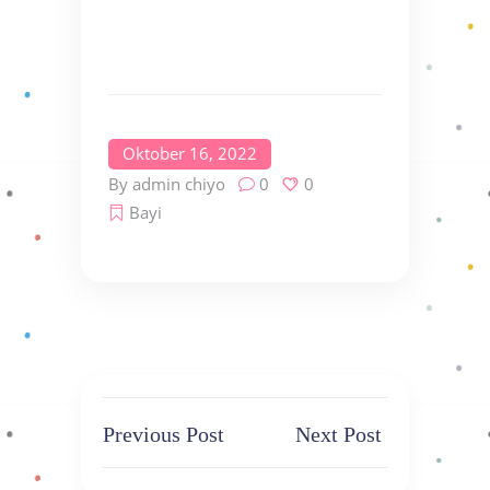
Oktober 16, 2022
By
admin chiyo
0
0
Bayi
Previous Post
Next Post