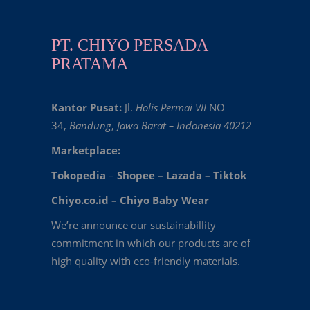
PT. CHIYO PERSADA
PRATAMA
Kantor Pusat:
Jl.
Holis Permai VII
NO
34,
Bandung
,
Jawa Barat – Indonesia 40212
Marketplace:
Tokopedia
–
Shopee
–
Lazada
–
Tiktok
Chiyo.co.id –
Chiyo Baby Wear
We’re announce our sustainabillity
commitment in which our products are of
high quality with eco-friendly materials.