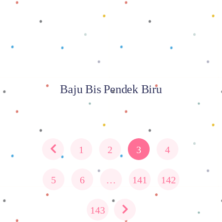
Baju Bis Pendek Biru
1
2
3
4
5
6
…
141
142
143