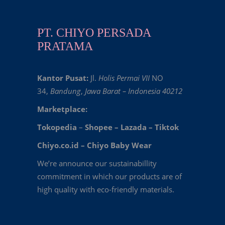
PT. CHIYO PERSADA
PRATAMA
Kantor Pusat:
Jl.
Holis Permai VII
NO
34,
Bandung
,
Jawa Barat – Indonesia 40212
Marketplace:
Tokopedia
–
Shopee
–
Lazada
–
Tiktok
Chiyo.co.id –
Chiyo Baby Wear
We’re announce our sustainabillity
commitment in which our products are of
high quality with eco-friendly materials.