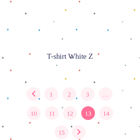
T-shirt White Z
1
2
3
…
10
11
12
13
14
15