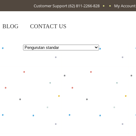
Customer Support
(62) 811-2266-828
My Account
BLOG
CONTACT US
Baca selengkapnya