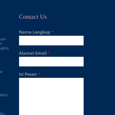
Contact Us
Nama Lengkap
*
duan
an
aktis,
Alamat Email
*
ur
Isi Pesan
*
aktis
is,