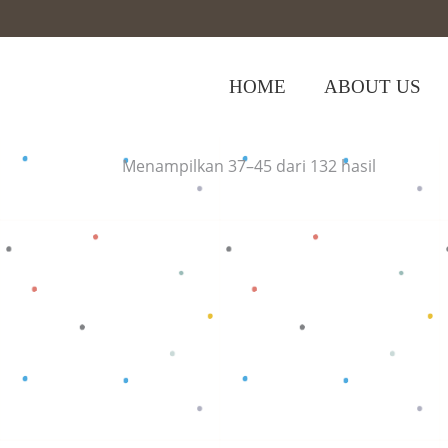
HOME
ABOUT US
Home
>
(Page 5)
Menampilkan 37–45 dari 132 hasil
Baca selengkapnya