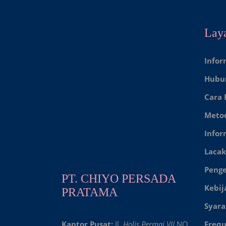
Lay
Infor
Hubu
Cara
Meto
Infor
Lacak
Peng
PT. CHIYO PERSADA
Kebij
PRATAMA
Syara
Kantor Pusat:
Jl.
Holis Permai VII
NO
Frequ