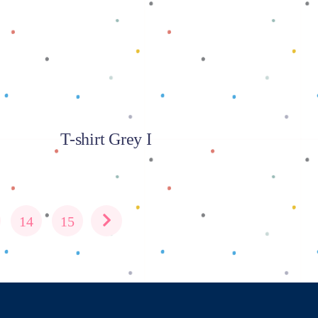
T-shirt Grey I
14
15