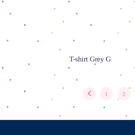
T-shirt Grey G
1
2