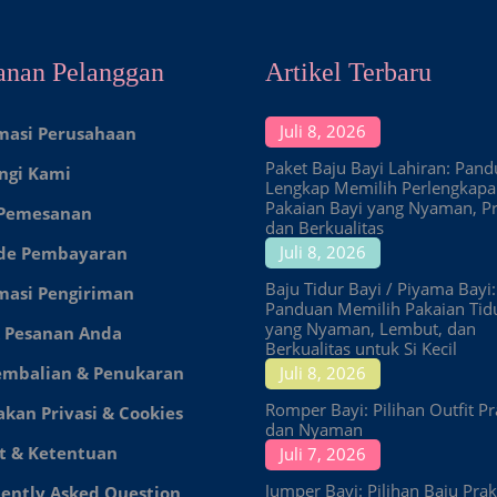
anan Pelanggan
Artikel Terbaru
Juli 8, 2026
masi Perusahaan
Paket Baju Bayi Lahiran: Pan
ngi Kami
Lengkap Memilih Perlengkap
Pakaian Bayi yang Nyaman, Pr
 Pemesanan
dan Berkualitas
Juli 8, 2026
de Pembayaran
Baju Tidur Bayi / Piyama Bayi:
masi Pengiriman
Panduan Memilih Pakaian Tid
yang Nyaman, Lembut, dan
 Pesanan Anda
Berkualitas untuk Si Kecil
embalian & Penukaran
Juli 8, 2026
Romper Bayi: Pilihan Outfit Pr
akan Privasi & Cookies
dan Nyaman
t & Ketentuan
Juli 7, 2026
Jumper Bayi: Pilihan Baju Prakt
ently Asked Question