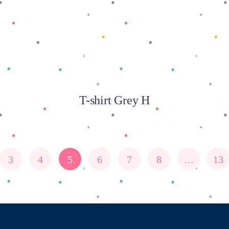
T-shirt Grey H
3
4
5
6
7
8
…
13