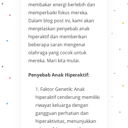
membakar energi berlebih dan
memperbaiki fokus mereka.
Dalam blog post ini, kami akan
menjelaskan penyebab anak
hiperaktif dan memberikan
beberapa saran mengenai
olahraga yang cocok untuk
mereka. Mari kita mulai.
Penyebab Anak Hiperaktif:
Faktor Genetik: Anak
hiperaktif cenderung memiliki
riwayat keluarga dengan
gangguan perhatian dan
hiperaktivitas, menunjukkan