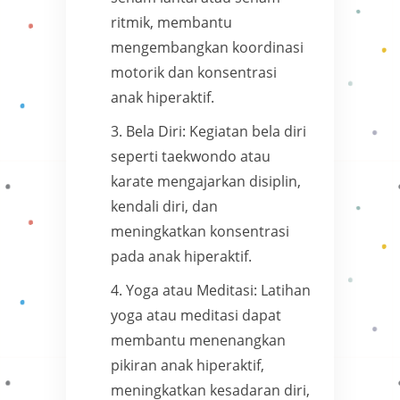
ritmik, membantu
mengembangkan koordinasi
motorik dan konsentrasi
anak hiperaktif.
Bela Diri: Kegiatan bela diri
seperti taekwondo atau
karate mengajarkan disiplin,
kendali diri, dan
meningkatkan konsentrasi
pada anak hiperaktif.
Yoga atau Meditasi: Latihan
yoga atau meditasi dapat
membantu menenangkan
pikiran anak hiperaktif,
meningkatkan kesadaran diri,