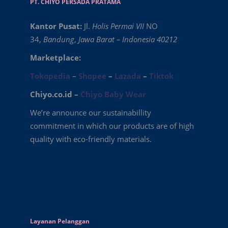
PT. CHIYO PERSADA PRATAMA
Kantor Pusat:
Jl.
Holis Permai VII
NO
34,
Bandung
,
Jawa Barat – Indonesia 40212
Marketplace:
Tokopedia
–
Shopee
–
Lazada
–
Tiktok
Chiyo.co.id –
Chiyo Baby Wear
We’re announce our sustainabillity
commitment in which our products are of high
quality with eco-friendly materials.
Layanan Pelanggan