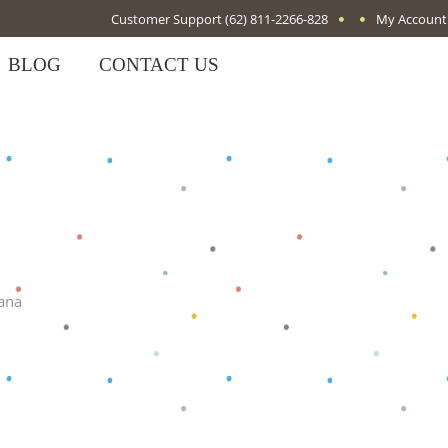
Customer Support
(62) 811-2266-828
My Account
BLOG
CONTACT US
sana