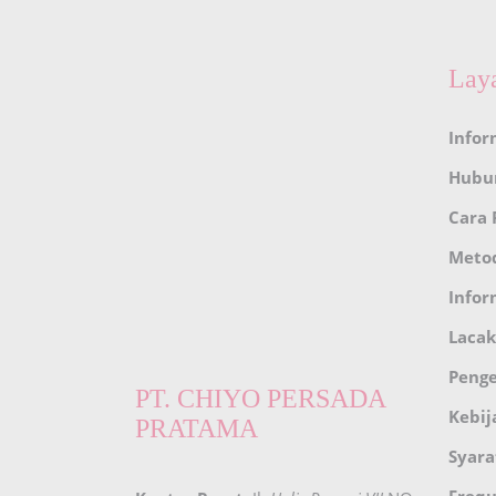
Lay
Infor
Hubu
Cara
Meto
Infor
Lacak
Peng
PT. CHIYO PERSADA
Kebij
PRATAMA
Syara