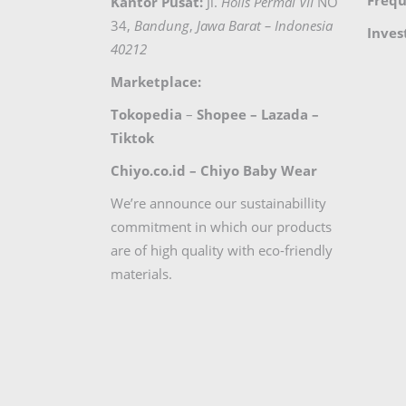
Frequ
Kantor Pusat:
Jl.
Holis Permai VII
NO
34,
Bandung
,
Jawa Barat – Indonesia
Inves
40212
Marketplace:
Tokopedia
–
Shopee
–
Lazada
–
Tiktok
Chiyo.co.id –
Chiyo Baby Wear
We’re announce our sustainabillity
commitment in which our products
are of high quality with eco-friendly
materials.