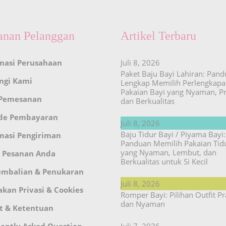
anan Pelanggan
Artikel Terbaru
masi Perusahaan
Juli 8, 2026
Paket Baju Bayi Lahiran: Pan
ngi Kami
Lengkap Memilih Perlengkap
Pakaian Bayi yang Nyaman, Pr
 Pemesanan
dan Berkualitas
de Pembayaran
Juli 8, 2026
Baju Tidur Bayi / Piyama Bayi:
masi Pengiriman
Panduan Memilih Pakaian Tid
yang Nyaman, Lembut, dan
 Pesanan Anda
Berkualitas untuk Si Kecil
embalian & Penukaran
Juli 8, 2026
akan Privasi & Cookies
Romper Bayi: Pilihan Outfit Pr
dan Nyaman
t & Ketentuan