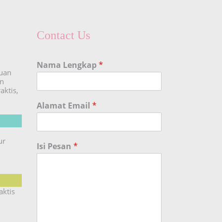
Contact Us
Nama Lengkap
*
duan
an
aktis,
Alamat Email
*
ur
Isi Pesan
*
aktis