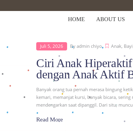
HOME
ABOUT US
Juli 5, 2026
By
admin chiyo
Anak
,
Bayi
Home
>
Posts tagged "Anak Hiperaktif"
Ciri Anak Hiperakt
dengan Anak Aktif B
Banyak orang tua pernah merasa bingung ketika 
kemari, memanjat kursi, banyak bicara, sering
mendengarkan saat dipanggil. Dari situ, muncu
Read More