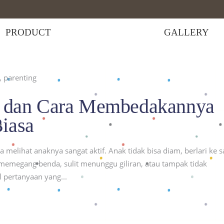
PRODUCT
GALLERY
,
parenting
if dan Cara Membedakannya
iasa
melihat anaknya sangat aktif. Anak tidak bisa diam, berlari ke 
 memegang benda, sulit menunggu giliran, atau tampak tidak
l pertanyaan yang