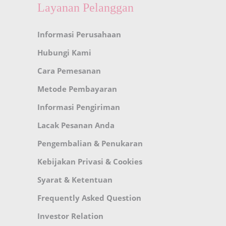
Layanan Pelanggan
Informasi Perusahaan
Hubungi Kami
Cara Pemesanan
Metode Pembayaran
Informasi Pengiriman
Lacak Pesanan Anda
Pengembalian & Penukaran
Kebijakan Privasi & Cookies
Syarat & Ketentuan
Frequently Asked Question
Investor Relation