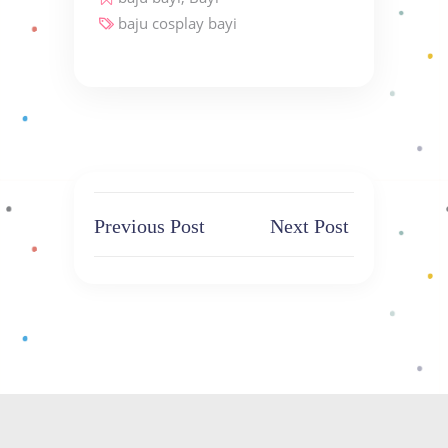
baju cosplay bayi
Previous Post
Next Post