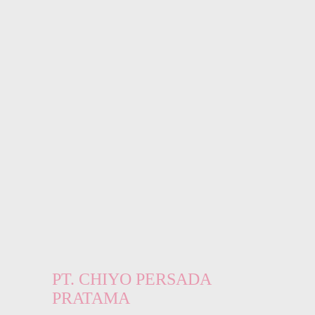
PT. CHIYO PERSADA
PRATAMA