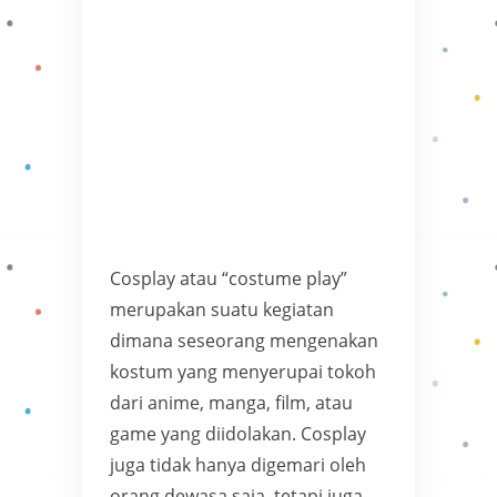
Cosplay atau “costume play”
merupakan suatu kegiatan
dimana seseorang mengenakan
kostum yang menyerupai tokoh
dari anime, manga, film, atau
game yang diidolakan. Cosplay
juga tidak hanya digemari oleh
orang dewasa saja, tetapi juga