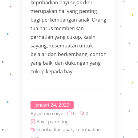
kepribadian bayi sejak dini
merupakan hal yang penting
bagi perkembangan anak. Orang
tua harus memberikan
perhatian yang cukup, kasih
sayang, kesempatan untuk
belajar dan berkembang, contoh
yang baik, dan dukungan yang
cukup kepada bayi.
Januari 24, 2023
By
admin chiyo
0
0
Bayi
,
parenting
kepribadian anak
,
kepribadian
bayi