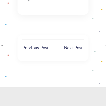
Previous Post
Next Post