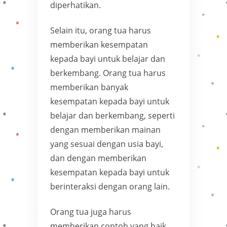
diperhatikan.
Selain itu, orang tua harus
memberikan kesempatan
kepada bayi untuk belajar dan
berkembang. Orang tua harus
memberikan banyak
kesempatan kepada bayi untuk
belajar dan berkembang, seperti
dengan memberikan mainan
yang sesuai dengan usia bayi,
dan dengan memberikan
kesempatan kepada bayi untuk
berinteraksi dengan orang lain.
Orang tua juga harus
memberikan contoh yang baik