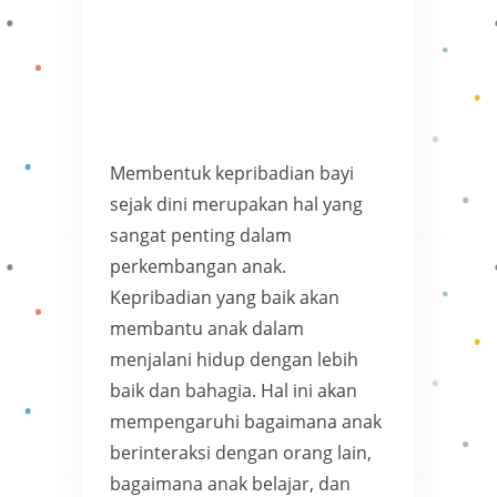
Membentuk kepribadian bayi
sejak dini merupakan hal yang
sangat penting dalam
perkembangan anak.
Kepribadian yang baik akan
membantu anak dalam
menjalani hidup dengan lebih
baik dan bahagia. Hal ini akan
mempengaruhi bagaimana anak
berinteraksi dengan orang lain,
bagaimana anak belajar, dan