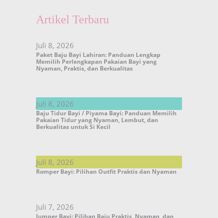
Artikel Terbaru
Juli 8, 2026
Paket Baju Bayi Lahiran: Panduan Lengkap
Memilih Perlengkapan Pakaian Bayi yang
Nyaman, Praktis, dan Berkualitas
Juli 8, 2026
Baju Tidur Bayi / Piyama Bayi: Panduan Memilih
Pakaian Tidur yang Nyaman, Lembut, dan
Berkualitas untuk Si Kecil
Juli 8, 2026
Romper Bayi: Pilihan Outfit Praktis dan Nyaman
Juli 7, 2026
Jumper Bayi: Pilihan Baju Praktis, Nyaman, dan