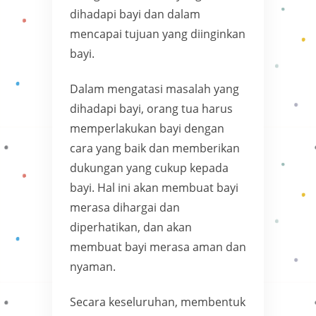
dihadapi bayi dan dalam
mencapai tujuan yang diinginkan
bayi.
Dalam mengatasi masalah yang
dihadapi bayi, orang tua harus
memperlakukan bayi dengan
cara yang baik dan memberikan
dukungan yang cukup kepada
bayi. Hal ini akan membuat bayi
merasa dihargai dan
diperhatikan, dan akan
membuat bayi merasa aman dan
nyaman.
Secara keseluruhan, membentuk