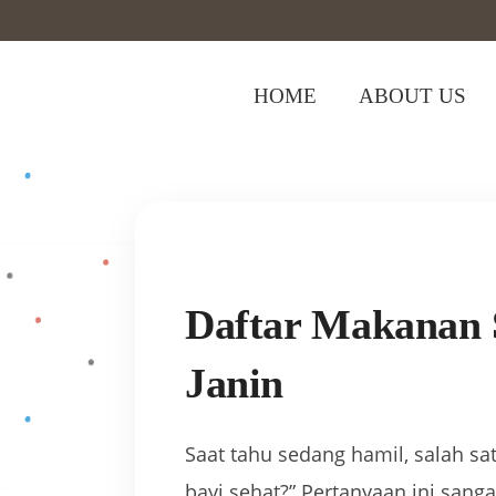
HOME
ABOUT US
Home
>
Hamil
>
Daftar Makanan Sehat
Daftar Makanan 
Janin
Saat tahu sedang hamil, salah s
bayi sehat?” Pertanyaan ini san