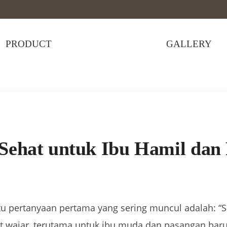
PRODUCT
GALLERY
 untuk Ibu Hamil dan Perkembangan Janin
Sehat untuk Ibu Hamil da
atu pertanyaan pertama yang sering muncul adalah: 
gat wajar, terutama untuk ibu muda dan pasangan bar