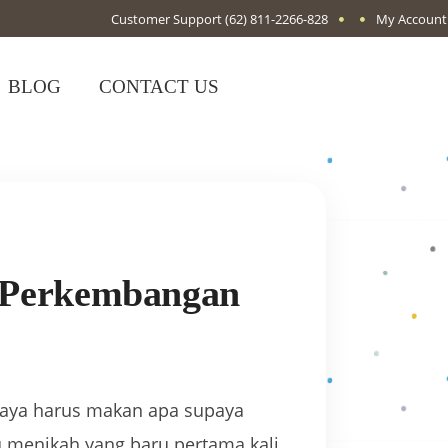
Customer Support
(62) 811-2266-828
My Account
BLOG
CONTACT US
n Perkembangan
“Saya harus makan apa supaya
u menikah yang baru pertama kali