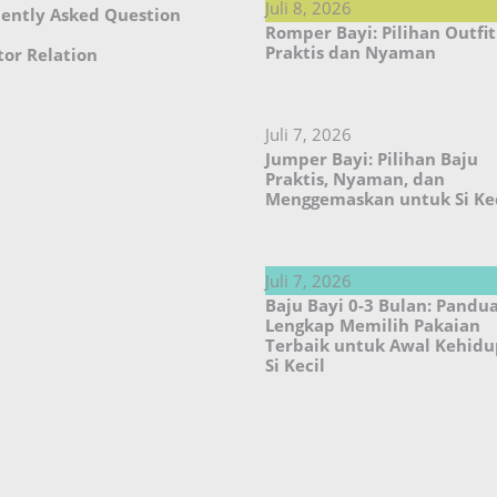
Juli 8, 2026
ently Asked Question
Romper Bayi: Pilihan Outfit
Praktis dan Nyaman
tor Relation
Juli 7, 2026
Jumper Bayi: Pilihan Baju
Praktis, Nyaman, dan
Menggemaskan untuk Si Kec
Juli 7, 2026
Baju Bayi 0-3 Bulan: Pandu
Lengkap Memilih Pakaian
Terbaik untuk Awal Kehid
Si Kecil