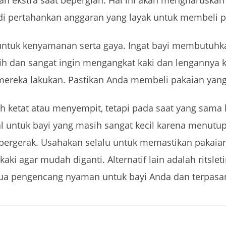
ian ekstra saat bepergian. Hal ini akan mengharuska
di pertahankan anggaran yang layak untuk membeli p
ntuk kenyamanan serta gaya. Ingat bayi membutuhk
ih dan sangat ingin mengangkat kaki dan lengannya 
mereka lakukan. Pastikan Anda membeli pakaian yang
leh ketat atau menyempit, tetapi pada saat yang sam
al untuk bayi yang masih sangat kecil karena menutu
ergerak. Usahakan selalu untuk memastikan pakaian
aki agar mudah diganti. Alternatif lain adalah ritsle
ua pengencang nyaman untuk bayi Anda dan terpasan