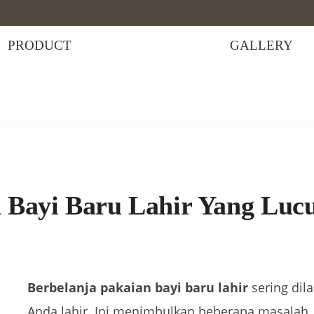
PRODUCT
GALLERY
aru Lahir Yang Lucu Tapi Juga Nyaman
 Bayi Baru Lahir Yang Lucu
Berbelanja pakaian bayi baru lahir
sering dil
Anda lahir. Ini menimbulkan beberapa masalah, 