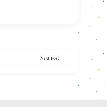
Next Post