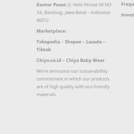
Frequ
Kantor Pusat:
Jl.
Holis Permai VII
NO
34,
Bandung
,
Jawa Barat – Indonesia
Inves
40212
Marketplace:
Tokopedia
–
Shopee
–
Lazada
–
Tiktok
Chiyo.co.id –
Chiyo Baby Wear
We’re announce our sustainabillity
commitment in which our products
are of high quality with eco-friendly
materials.