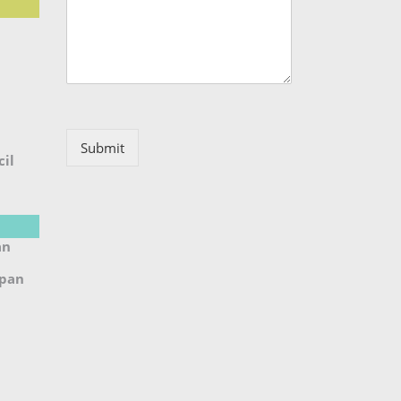
Submit
il
an
upan