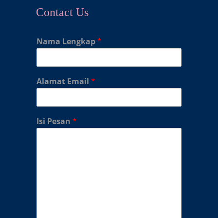
Contact Us
Nama Lengkap
*
Alamat Email
*
Isi Pesan
*