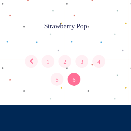
Strawberry Pop
1
2
3
4
5
6