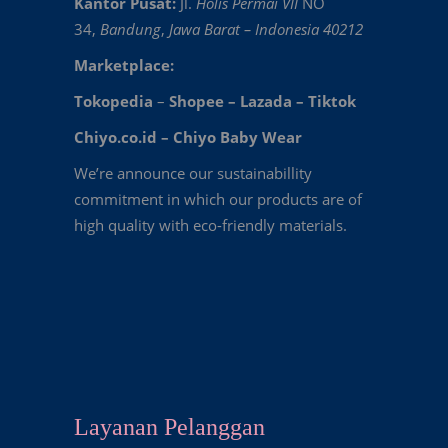
Kantor Pusat:
Jl.
Holis Permai VII
NO
34,
Bandung
,
Jawa Barat – Indonesia 40212
Marketplace:
Tokopedia
–
Shopee
–
Lazada
–
Tiktok
Chiyo.co.id –
Chiyo Baby Wear
We’re announce our sustainabillity
commitment in which our products are of
high quality with eco-friendly materials.
Layanan Pelanggan