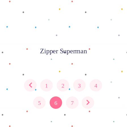
Zipper Superman
1
2
3
4
5
6
7