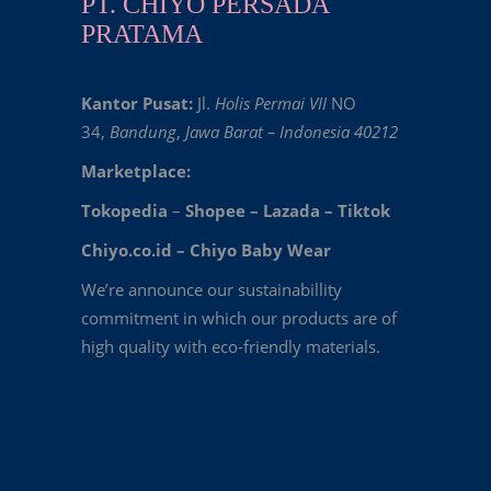
PT. CHIYO PERSADA
PRATAMA
Kantor Pusat:
Jl.
Holis Permai VII
NO
34,
Bandung
,
Jawa Barat – Indonesia 40212
Marketplace:
Tokopedia
–
Shopee
–
Lazada
–
Tiktok
Chiyo.co.id –
Chiyo Baby Wear
We’re announce our sustainabillity
commitment in which our products are of
high quality with eco-friendly materials.