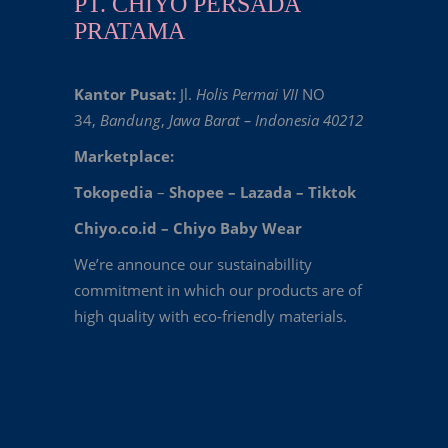
PT. CHIYO PERSADA
PRATAMA
Kantor Pusat:
Jl.
Holis Permai VII
NO
34,
Bandung
,
Jawa Barat – Indonesia 40212
Marketplace:
Tokopedia
–
Shopee
–
Lazada
–
Tiktok
Chiyo.co.id –
Chiyo Baby Wear
We’re announce our sustainabillity
commitment in which our products are of
high quality with eco-friendly materials.