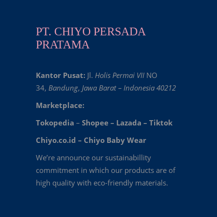
PT. CHIYO PERSADA
PRATAMA
Kantor Pusat:
Jl.
Holis Permai VII
NO
34,
Bandung
,
Jawa Barat – Indonesia 40212
Marketplace:
Tokopedia
–
Shopee
–
Lazada
–
Tiktok
Chiyo.co.id –
Chiyo Baby Wear
We’re announce our sustainabillity
commitment in which our products are of
high quality with eco-friendly materials.