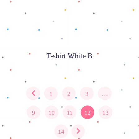
T-shirt White B
1
2
3
…
9
10
11
12
13
14