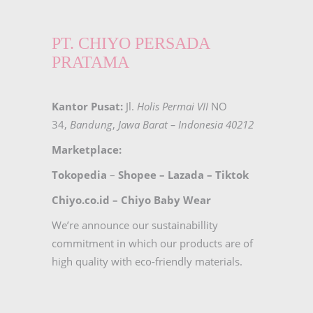
PT. CHIYO PERSADA
PRATAMA
Kantor Pusat:
Jl.
Holis Permai VII
NO
34,
Bandung
,
Jawa Barat – Indonesia 40212
Marketplace:
Tokopedia
–
Shopee
–
Lazada
–
Tiktok
Chiyo.co.id –
Chiyo Baby Wear
We’re announce our sustainabillity
commitment in which our products are of
high quality with eco-friendly materials.