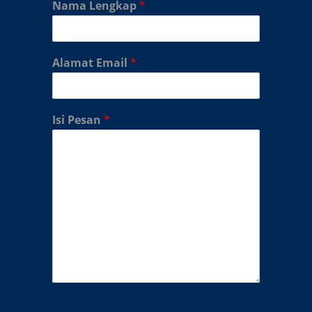
Nama Lengkap
*
Alamat Email
*
Isi Pesan
*