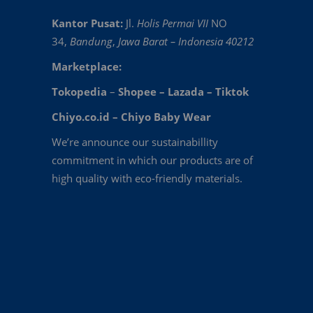
Kantor Pusat:
Jl.
Holis Permai VII
NO
34,
Bandung
,
Jawa Barat – Indonesia 40212
Marketplace:
Tokopedia
–
Shopee
–
Lazada
–
Tiktok
Chiyo.co.id –
Chiyo Baby Wear
We’re announce our sustainabillity
commitment in which our products are of
high quality with eco-friendly materials.