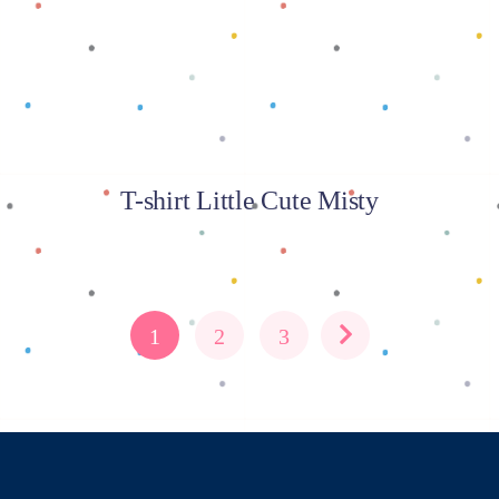
T-shirt Little Cute Misty
1
2
3