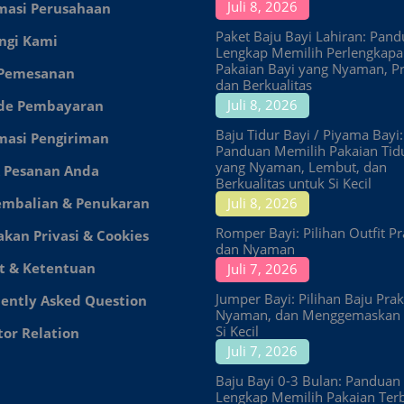
Juli 8, 2026
masi Perusahaan
Paket Baju Bayi Lahiran: Pan
ngi Kami
Lengkap Memilih Perlengkap
Pakaian Bayi yang Nyaman, Pr
 Pemesanan
dan Berkualitas
Juli 8, 2026
de Pembayaran
Baju Tidur Bayi / Piyama Bayi:
masi Pengiriman
Panduan Memilih Pakaian Tid
yang Nyaman, Lembut, dan
 Pesanan Anda
Berkualitas untuk Si Kecil
embalian & Penukaran
Juli 8, 2026
Romper Bayi: Pilihan Outfit Pr
akan Privasi & Cookies
dan Nyaman
t & Ketentuan
Juli 7, 2026
Jumper Bayi: Pilihan Baju Prakt
ently Asked Question
Nyaman, dan Menggemaskan 
Si Kecil
tor Relation
Juli 7, 2026
Baju Bayi 0-3 Bulan: Panduan
Lengkap Memilih Pakaian Ter