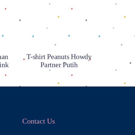
Baca selengkapnya
man
T-shirt Peanuts Howdy
ink
Partner Putih
Contact Us