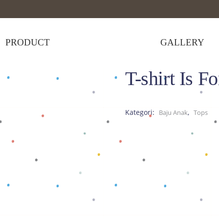
PRODUCT
GALLERY
T-shirt Is F
irt Is For Elmo Misty
Kategori:
,
Baju Anak
Tops