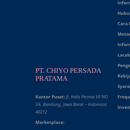
Infor
Hubu
Cara
Meto
Infor
Lacak
Peng
PT. CHIYO PERSADA
Kebij
PRATAMA
Syara
Kantor Pusat:
Jl.
Holis Permai VII
NO
Frequ
34,
Bandung
,
Jawa Barat – Indonesia
Inves
40212
Marketplace: