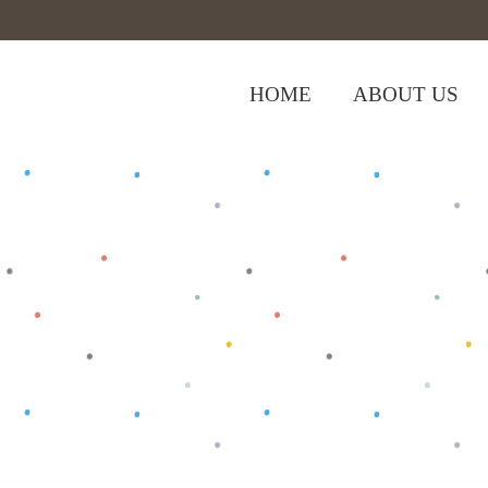
HOME
ABOUT US
,
Home
>
Shop
>
Baju Anak
Tops
>
T-sh