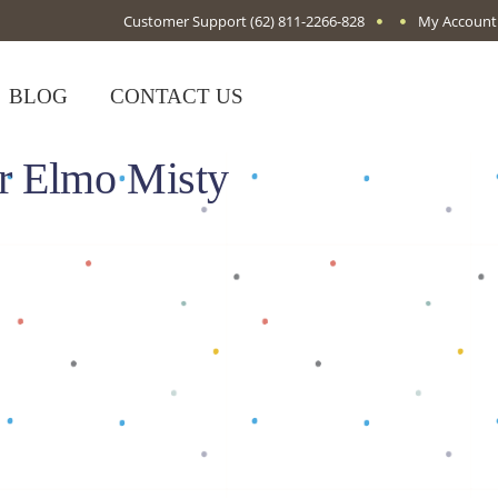
Customer Support
(62) 811-2266-828
My Account
BLOG
CONTACT US
or Elmo Misty