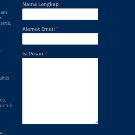
Nama Lengkap
*
duan
an
aktis,
Alamat Email
*
ur
Isi Pesan
*
aktis
is,
untuk
baik