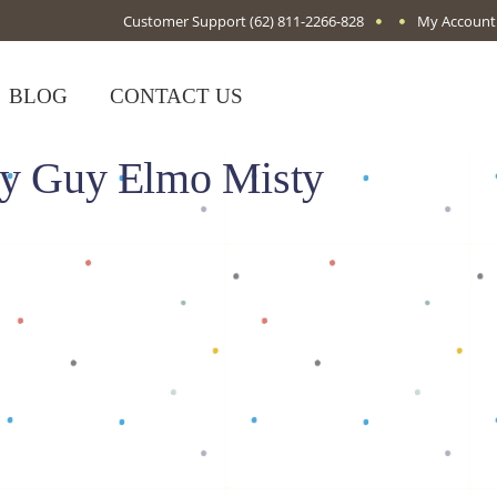
Customer Support
(62) 811-2266-828
My Account
BLOG
CONTACT US
ny Guy Elmo Misty