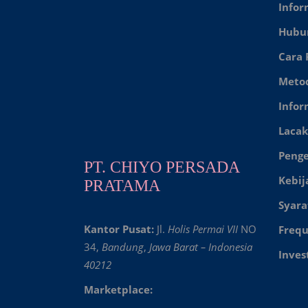
Infor
Hubu
Cara
Meto
Infor
Lacak
Peng
PT. CHIYO PERSADA
Kebij
PRATAMA
Syara
Kantor Pusat:
Jl.
Holis Permai VII
NO
Frequ
34,
Bandung
,
Jawa Barat – Indonesia
Inves
40212
Marketplace: