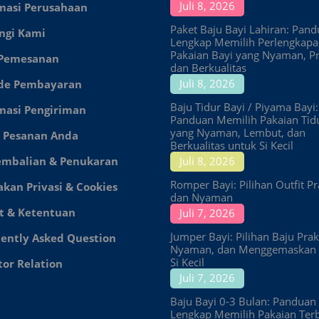
Juli 8, 2026
masi Perusahaan
Paket Baju Bayi Lahiran: Pan
ngi Kami
Lengkap Memilih Perlengkap
Pakaian Bayi yang Nyaman, Pr
 Pemesanan
dan Berkualitas
Juli 8, 2026
de Pembayaran
Baju Tidur Bayi / Piyama Bayi:
masi Pengiriman
Panduan Memilih Pakaian Tid
yang Nyaman, Lembut, dan
 Pesanan Anda
Berkualitas untuk Si Kecil
embalian & Penukaran
Juli 8, 2026
Romper Bayi: Pilihan Outfit Pr
akan Privasi & Cookies
dan Nyaman
t & Ketentuan
Juli 7, 2026
Jumper Bayi: Pilihan Baju Prakt
ently Asked Question
Nyaman, dan Menggemaskan 
Si Kecil
tor Relation
Juli 7, 2026
Baju Bayi 0-3 Bulan: Panduan
Lengkap Memilih Pakaian Ter