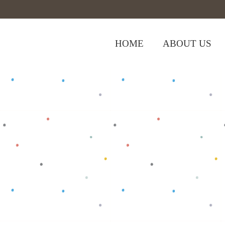
HOME
ABOUT US
,
Home
>
Shop
>
Baju Anak
Tops
>
T-sh