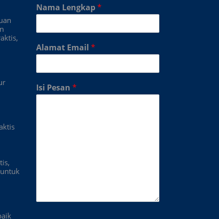
Nama Lengkap
*
duan
an
aktis,
Alamat Email
*
ur
Isi Pesan
*
aktis
is,
untuk
baik