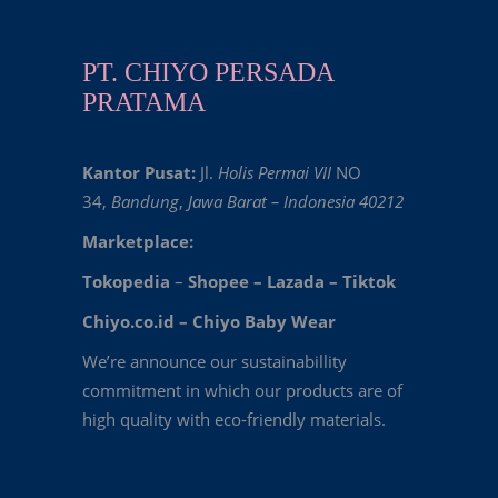
PT. CHIYO PERSADA
PRATAMA
Kantor Pusat:
Jl.
Holis Permai VII
NO
34,
Bandung
,
Jawa Barat – Indonesia 40212
Marketplace:
Tokopedia
–
Shopee
–
Lazada
–
Tiktok
Chiyo.co.id –
Chiyo Baby Wear
We’re announce our sustainabillity
commitment in which our products are of
high quality with eco-friendly materials.