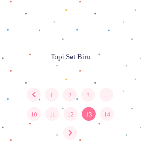
Topi Set Biru
1
2
3
…
10
11
12
13
14